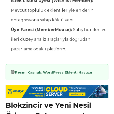
İstek Listesi Üyesi (Wishlist Member):
Mevcut topluluk eklentileriyle en derin
entegrasyona sahip köklü yapı.
Üye Faresi (MemberMouse):
Satış hunileri ve
ileri düzey analiz araçlarıyla doğrudan
pazarlama odaklı platform.
🟢
Resmi Kaynak:
WordPress Eklenti Havuzu
Blokzincir ve Yeni Nesil