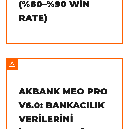
(%80–%90 WIN
RATE)
IN:
Tradingview
AKBANK MEO PRO
V6.0: BANKACILIK
VERILERINI