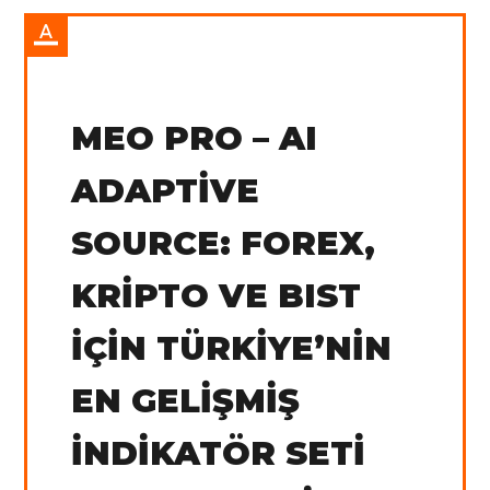
IN:
Tradingview
MEO PRO – AI
ADAPTIVE
SOURCE: FOREX,
KRIPTO VE BIST
İÇIN TÜRKIYE’NIN
EN GELIŞMIŞ
İNDIKATÖR SETI