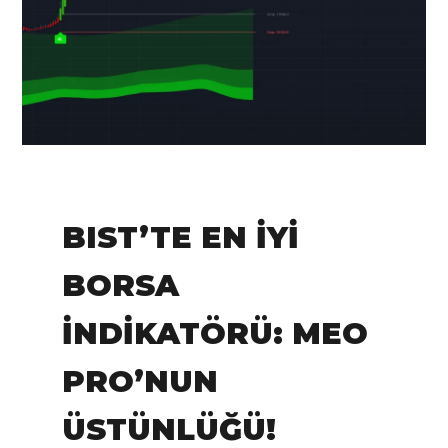
IN:
Tradingview
BIST’TE EN İYI
BORSA
İNDIKATÖRÜ: MEO
PRO’NUN
ÜSTÜNLÜĞÜ!