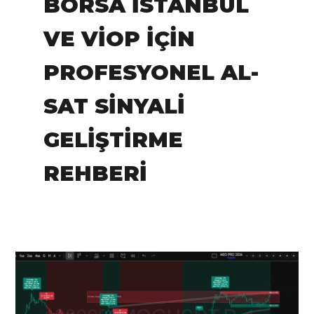
BORSA İSTANBUL
VE VİOP İÇIN
PROFESYONEL AL-
SAT SINYALI
GELIŞTIRME
REHBERI