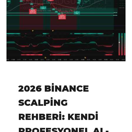
IN:
Tradingview
2026 BINANCE
SCALPING
REHBERI: KENDI
PROFESYONEL AL-