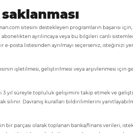
in saklanması
n.com sitesini destekleyen programların başarısı için,
 abonelikten ayrılıncaya veya bu bilgileri canlı sisteml
z. Bir e-posta listesinden ayrılmayı seçerseniz, isteğinizi
in işletilmesi, geliştirilmesi veya arşivlenmesi için g
yıl süreyle topluluk gelişimini takip etmek ve geliştir
 silinir. Davranış kuralları bildirilimlerini yanıtlayabil
n bir parçası olarak toplanan banka/finans verileri, is