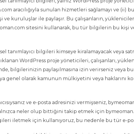
l tanımlayıcı bilgileri, yalnız WordPress proje yöneticiler
 aracılığıyla sunulan hizmetleri sağlamayı ve (ii) bu
 ve kuruluşlar ile paylaşır. Bu çalışanların, yüklenicileri
n.com sitesini kullanarak, bu tür bilgilerin bu kişi v
isel tanımlayıcı bilgileri kimseye kiralamayacak veya s
açıklanan WordPress proje yöneticileri, çalışanları, yüklen
nde, bilgilerinizin paylaşılmasına izin verirseniz veya bu
eya genel olarak kamunun mülkiyetini veya haklarını k
cısıysanız ve e-posta adresinizi vermişseniz, bymeoman.
yalnızca neler olup bittiğini takip etmek için bymeoman
ileri iletmek için kullanıyoruz, bu nedenle bu tür e-po