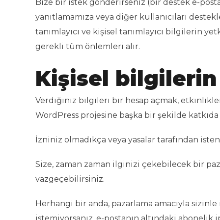
Bize bir istek gönderirseniz (bir destek e-post
yanıtlamamıza veya diğer kullanıcıları destek
tanımlayıcı ve kişisel tanımlayıcı bilgilerin y
gerekli tüm önlemleri alır.
Kişisel bilgileri
Verdiğiniz bilgileri bir hesap açmak, etkinlikl
WordPress projesine başka bir şekilde katkıda
İzniniz olmadıkça veya yasalar tarafından iste
Size, zaman zaman ilginizi çekebilecek bir pa
vazgeçebilirsiniz.
Herhangi bir anda, pazarlama amacıyla sizinle
istemiyorsanız, e-postanın altındaki abonelik ip