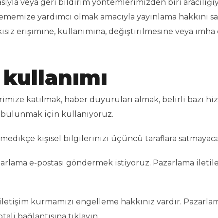
asıyla veya geri bildirim yöntemlerimizden biri aracılığı
lememize yardımcı olmak amacıyla yayınlama hakkını sak
etkisiz erişimine, kullanımına, değiştirilmesine veya im
n kullanımı
erimize katılmak, haber duyuruları almak, belirli bazı h
 bulunmak için kullanıyoruz.
nmedikçe kişisel bilgilerinizi üçüncü taraflara satmayac
zarlama e-postası göndermek istiyoruz. Pazarlama iletil
 iletişim kurmamızı engelleme hakkınız vardır. Pazarla
tali bağlantısına tıklayın.