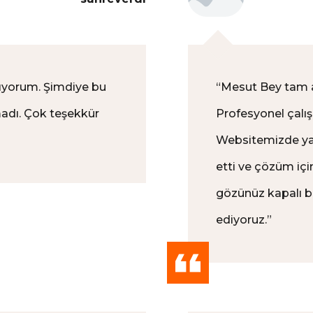
alıyorum. Şimdiye bu
“
Mesut Bey tam anl
adı. Çok teşekkür
Profesyonel çalışı
Websitemizde yaş
etti ve çözüm için
gözünüz kapalı bi
ediyoruz.
”