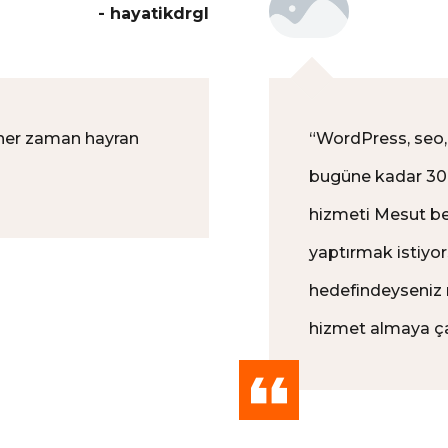
- hayatikdrgl
 her zaman hayran
“
WordPress, seo, 
bugüne kadar 30-
hizmeti Mesut be
yaptırmak istiyors
hedefindeyseniz 
hizmet almaya ça