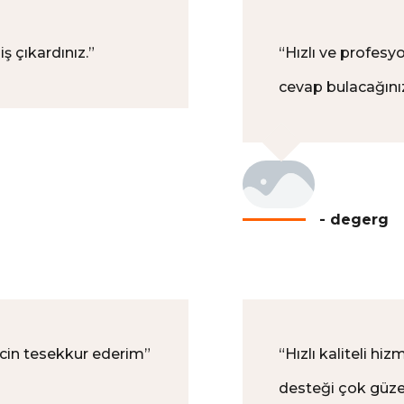
iş çıkardınız.
”
“
Hızlı ve profesyo
cevap bulacağınız
- degerg
 icin tesekkur ederim
”
“
Hızlı kaliteli hi
desteği çok güzel