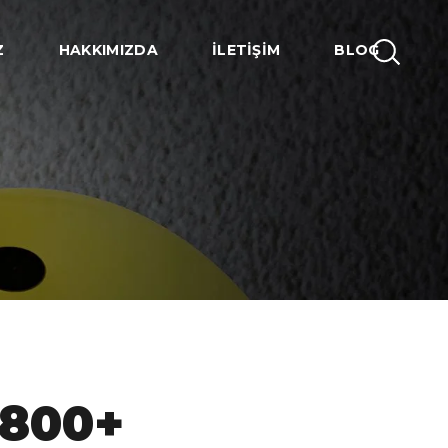
Z
HAKKIMIZDA
İLETIŞIM
BLOG
800
+