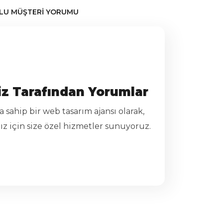
LU MÜŞTERI YORUMU
larak uzmanlığımızla müşterilerimize
iz Tarafından Yorumlar
m konularında danışmanlık
inde, bir sitenin iyi bir
yapıyoruz.
 sahip bir web tasarım ajansı olarak,
 iş hedeflerine ulaşılmasına katkıda
nız için size özel hizmetler sunuyoruz.
erekli olduğunu tam olarak biliyoruz.