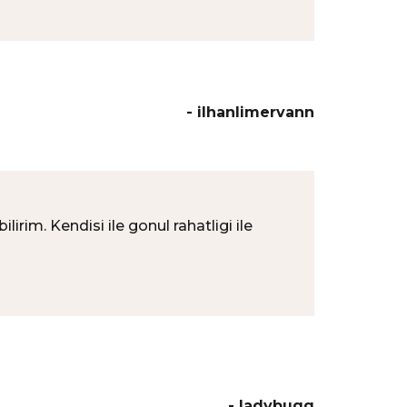
- ilhanlimervann
rim. Kendisi ile gonul rahatligi ile
- ladybugg