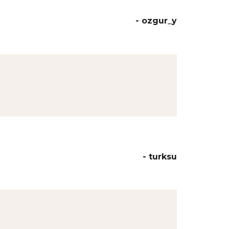
- ozgur_y
- turksu