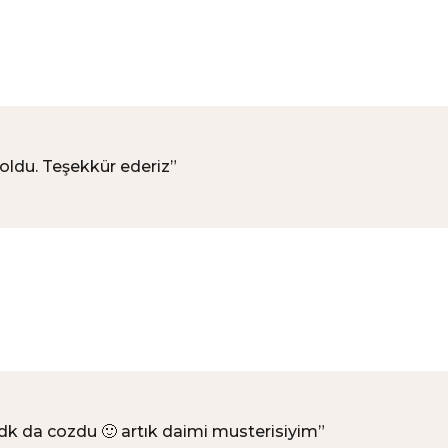
 oldu. Teşekkür ederiz
”
k da cozdu 🙂 artık daimi musterisiyim
”