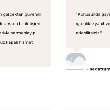
 gerçekten güvenilir
“
Konusunda gayet 
k cinsten bir iletişimi
içtenlikle yanıt v
leriyle harmanlayıp
edebilirsiniz.
”
nüz kapalı hizmet
- sedattu