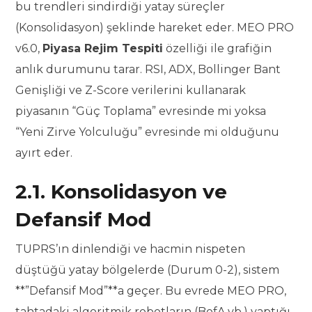
bu trendleri sindirdiği yatay süreçler
(Konsolidasyon) şeklinde hareket eder. MEO PRO
v6.0,
Piyasa Rejim Tespiti
özelliği ile grafiğin
anlık durumunu tarar. RSI, ADX, Bollinger Bant
Genişliği ve Z-Score verilerini kullanarak
piyasanın “Güç Toplama” evresinde mi yoksa
“Yeni Zirve Yolculuğu” evresinde mi olduğunu
ayırt eder.
2.1. Konsolidasyon ve
Defansif Mod
TUPRS’ın dinlendiği ve hacmin nispeten
düştüğü yatay bölgelerde (Durum 0-2), sistem
**”Defansif Mod”**a geçer. Bu evrede MEO PRO,
tahtadaki algoritmik robotların (BofA vb.) yaptığı