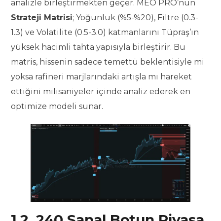
analizle birleştirmekten geçer. MEO PRO’nun
Strateji Matrisi
; Yoğunluk (%5-%20), Filtre (0.3-
1.3) ve Volatilite (0.5-3.0) katmanlarını Tüpraş’ın
yüksek hacimli tahta yapısıyla birleştirir. Bu
matris, hissenin sadece temettü beklentisiyle mi
yoksa rafineri marjlarındaki artışla mı hareket
ettiğini milisaniyeler içinde analiz ederek en
optimize modeli sunar.
1.2. 240 Sanal Botun Piyasa