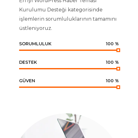
En İyi WordPress Haber Teması
Kurulumu Desteği kategorisinde
işlemlerin sorumluluklarının tamamını
üstleniyoruz.
SORUMLULUK
100
%
DESTEK
100
%
GÜVEN
100
%