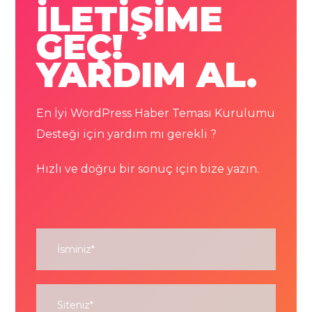
İLETİŞİME
GEÇ!
YARDIM AL.
En İyi WordPress Haber Teması Kurulumu
Desteği için yardım mı gerekli ?
Hızlı ve doğru bir sonuç için bize yazın.