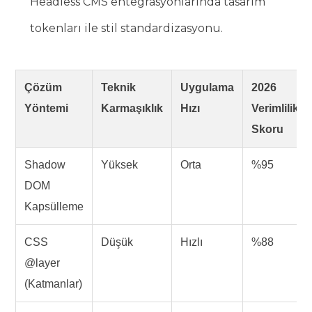
Headless CMS entegrasyonlarında tasarım
tokenları ile stil standardizasyonu.
Çözüm
Teknik
Uygulama
2026
Yöntemi
Karmaşıklık
Hızı
Verimlilik
Skoru
Shadow
Yüksek
Orta
%95
DOM
Kapsülleme
CSS
Düşük
Hızlı
%88
@layer
(Katmanlar)