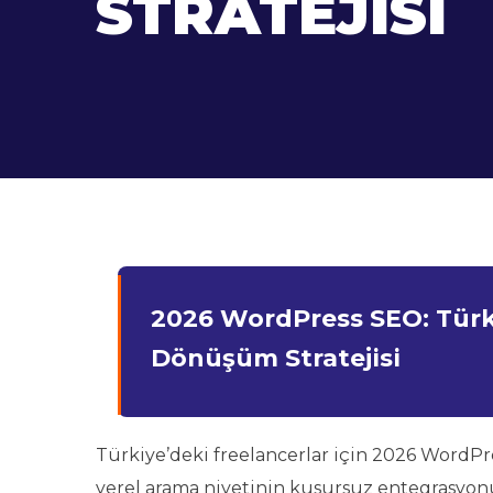
STRATEJISI
2026 WordPress SEO: Türkiy
Dönüşüm Stratejisi
Türkiye’deki freelancerlar için 2026 WordPre
yerel arama niyetinin kusursuz entegrasyo