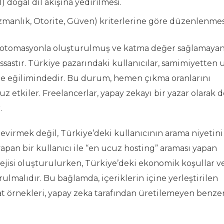
 doğal dil akışına yedirilmesi.
zmanlık, Otorite, Güven) kriterlerine göre düzenlenmes
n otomasyonla oluşturulmuş ve katma değer sağlamaya
sastır. Türkiye pazarındaki kullanıcılar, samimiyetten 
tme eğilimindedir. Bu durum, hemen çıkma oranlarını
 etkiler. Freelancerlar, yapay zekayı bir yazar olarak de
.
çevirmek değil, Türkiye’deki kullanıcının arama niyetini
yapan bir kullanıcı ile “en ucuz hosting” araması yapan
ratejisi oluşturulurken, Türkiye’deki ekonomik koşullar v
ulmalıdır. Bu bağlamda, içeriklerin içine yerleştirilen
at örnekleri, yapay zeka tarafından üretilemeyen benzer