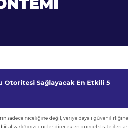
ÖNTEMI
 Otoritesi Sağlayacak En Etkili 5
rın sadece niceliğine değil, veriye dayalı güvenilirliğin
jital varlığınızı güçlendirecek en güncel stratejileri an