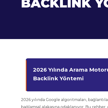
BACKLINK Y
2026 Yılında Arama Motoru
Backlink Yöntemi
2026 yılında Google algoritmaları, bağlantıla
bağlamsal alakasına odaklanıyor. Bu rehber, di