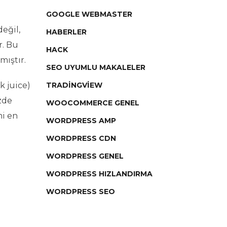
GOOGLE WEBMASTER
eğil,
HABERLER
r. Bu
HACK
mıştır.
SEO UYUMLU MAKALELER
k juice)
TRADINGVIEW
zde
WOOCOMMERCE GENEL
ni en
WORDPRESS AMP
WORDPRESS CDN
WORDPRESS GENEL
WORDPRESS HIZLANDIRMA
WORDPRESS SEO