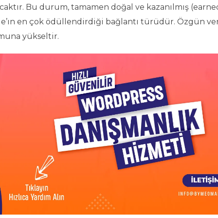
unacaktır. Bu durum, tamamen doğal ve kazanılmış (earne
le’ın en çok ödüllendirdiği bağlantı türüdür. Özgün ver
muna yükseltir.