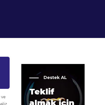
Destek AL
Teklif
e ve
almak için
aliz