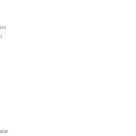
ini
n
alar