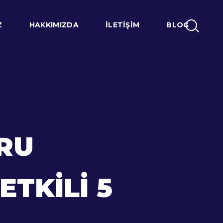
Z
HAKKIMIZDA
İLETIŞIM
BLOG
RU
TKILI 5