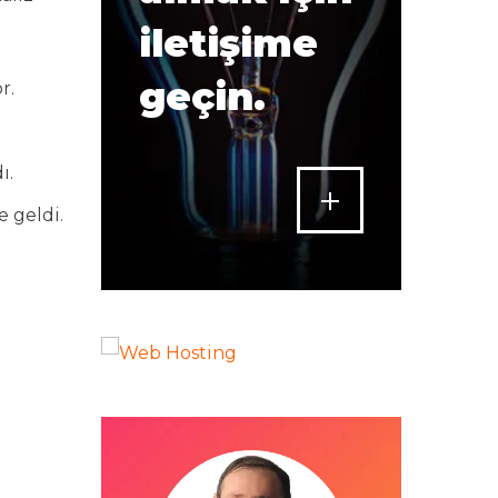
iletişime
geçin.
r.
ı.
e geldi.
.