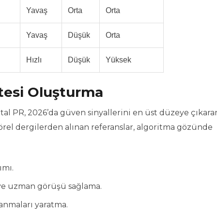
Yavaş
Orta
Orta
Yavaş
Düşük
Orta
Hızlı
Düşük
Yüksek
itesi Oluşturma
jital PR, 2026’da güven sinyallerini en üst düzeye çıkar
rel dergilerden alınan referanslar, algoritma gözünde
ımı.
 ve uzman görüşü sağlama.
 anmaları yaratma.