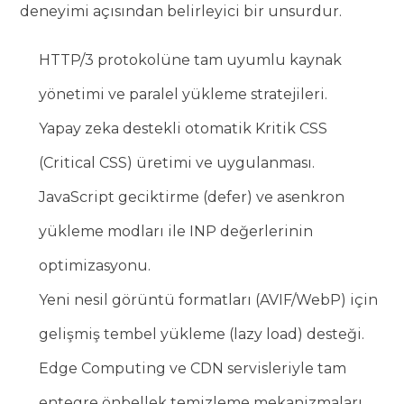
deneyimi açısından belirleyici bir unsurdur.
HTTP/3 protokolüne tam uyumlu kaynak
yönetimi ve paralel yükleme stratejileri.
Yapay zeka destekli otomatik Kritik CSS
(Critical CSS) üretimi ve uygulanması.
JavaScript geciktirme (defer) ve asenkron
yükleme modları ile INP değerlerinin
optimizasyonu.
Yeni nesil görüntü formatları (AVIF/WebP) için
gelişmiş tembel yükleme (lazy load) desteği.
Edge Computing ve CDN servisleriyle tam
entegre önbellek temizleme mekanizmaları.