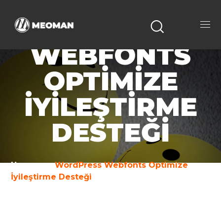
WORDPRESS
WEBFONTS
OPTIMIZE
İYILEŞTIRME
DESTEĞI
Home
WordPress Webfonts Optimize
İyileştirme Desteği