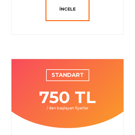
İNCELE
STANDART
750 TL
/ den başlayan fiyatlar