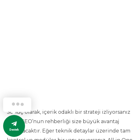
Sonuç olarak, içerik odaklı bir strateji izliyorsanız
Yoast SEO’nun rehberliği size büyük avantaj
Destek
sağlayacaktır. Eğer teknik detaylar üzerinde tam