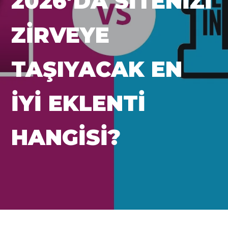
2026’DA SITENIZI
ZIRVEYE
TAŞIYACAK EN
İYI EKLENTI
HANGISI?