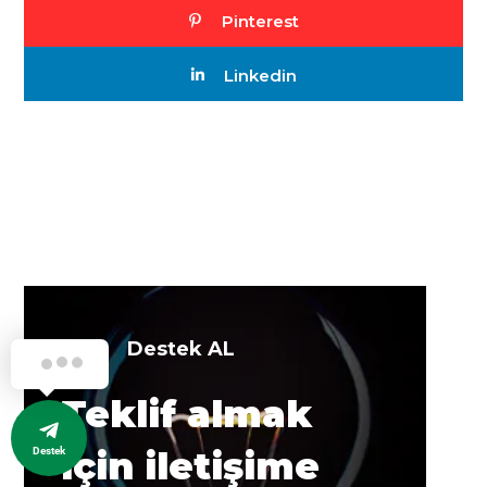
Pinterest
Linkedin
Destek AL
Teklif almak
için iletişime
Destek