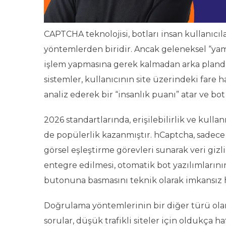
CAPTCHA teknolojisi, botları insan kullanıcıla
yöntemlerden biridir. Ancak geleneksel “yamu
işlem yapmasına gerek kalmadan arka planda
sistemler, kullanıcının site üzerindeki fare ha
analiz ederek bir “insanlık puanı” atar ve 
2026 standartlarında, erişilebilirlik ve kull
de popülerlik kazanmıştır. hCaptcha, sadece
görsel eşleştirme görevleri sunarak veri gizl
entegre edilmesi, otomatik bot yazılımları
butonuna basmasını teknik olarak imkansız ha
Doğrulama yöntemlerinin bir diğer türü olan 
sorular, düşük trafikli siteler için oldukça 