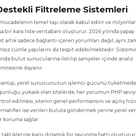
stekli Filtreleme Sistemleri
mücadelenin temel taşı olarak kabul edilir ve milyonla
a bir kara liste veritabanı oluşturur. 2026 yılında yapay
met artık sadece bağlantı içeren yorumları değil, aynı z
amsız cümle yapılarını da tespit edebilmektedir. Sistemi
nda bulut sunucularına iletilip saniyeler içinde analiz
lenmesine dayanır.
 avantajı, yerel sunucunuzun işlemci gücünü tüketmed
 yoğunluğu yüksek olan sitelerde, her yorumun PHP sevi
ontrol edilmesi, sitenin genel performansını ve açılış hızı
rnatifler ise verileri buluta göndermek yerine yerel ve
bir koruma sağlar.
en taktiklerine karşı dinamik bir savunma hattı oluşturur