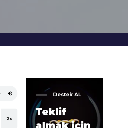
Destek AL
Teklif
2x
almak için