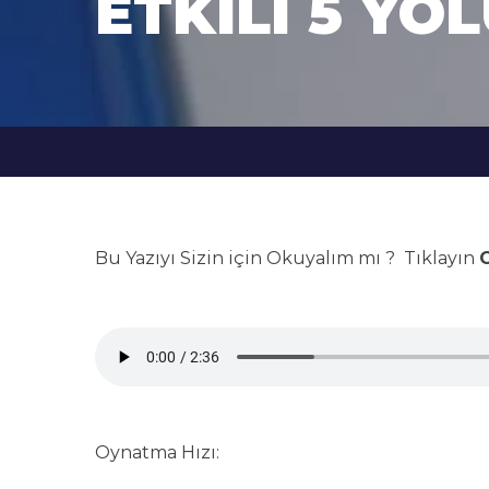
ETKILI 5 YO
Bu Yazıyı Sizin için Okuyalım mı ? Tıklayın
G
Oynatma Hızı: