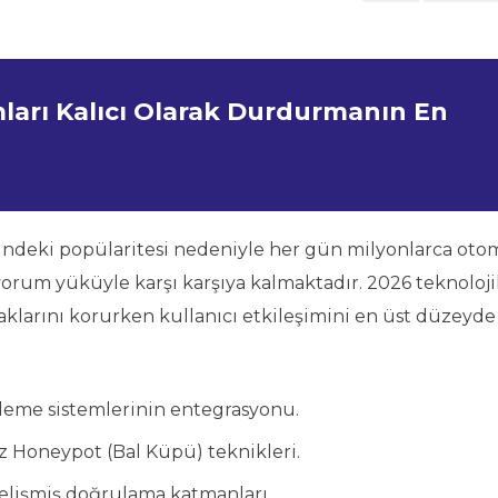
arı Kalıcı Olarak Durdurmanın En
indeki popülaritesi nedeniyle her gün milyonlarca oto
orum yüküyle karşı karşıya kalmaktadır. 2026 teknolojil
klarını korurken kullanıcı etkileşimini en üst düzeyde
eleme sistemlerinin entegrasyonu.
Honeypot (Bal Küpü) teknikleri.
lişmiş doğrulama katmanları.