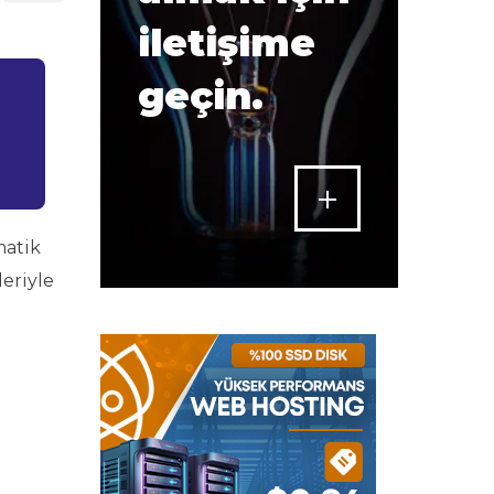
iletişime
geçin.
matik
eriyle