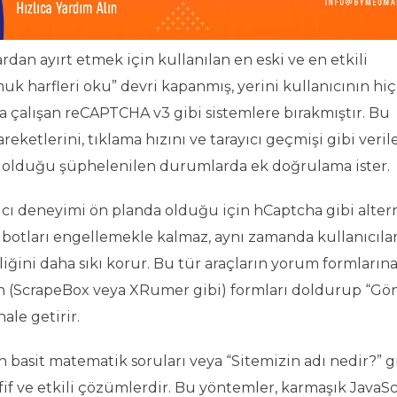
rdan ayırt etmek için kullanılan en eski ve en etkili
k harfleri oku” devri kapanmış, yerini kullanıcının hiç
 çalışan reCAPTCHA v3 gibi sistemlere bırakmıştır. Bu
reketlerini, tıklama hızını ve tarayıcı geçmişi gibi verile
bot olduğu şüphelenilen durumlarda ek doğrulama ister.
anıcı deneyimi ön planda olduğu için hCaptcha gibi altern
 botları engellemekle kalmaz, aynı zamanda kullanıcılar
iliğini daha sıkı korur. Bu tür araçların yorum formların
nın (ScrapeBox veya XRumer gibi) formları doldurup “Gö
le getirir.
basit matematik soruları veya “Sitemizin adı nedir?” gi
hafif ve etkili çözümlerdir. Bu yöntemler, karmaşık JavaSc