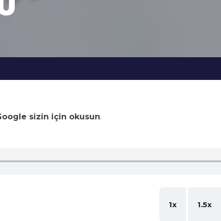
LU
oogle sizin için okusun
.
1x
1.5x