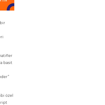
bir
ri
atifler
a basit
a
nder”
bi özel
ript