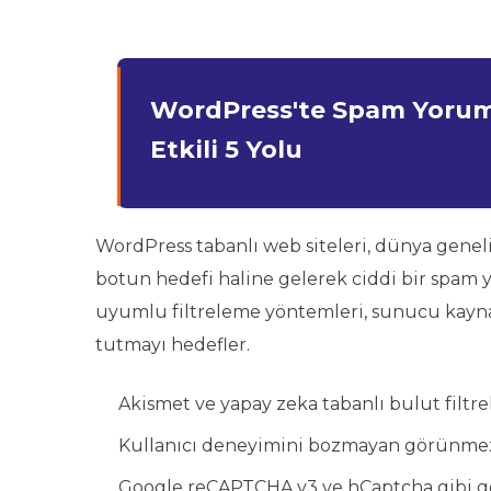
WordPress'te Spam Yoruml
Etkili 5 Yolu
WordPress tabanlı web siteleri, dünya genel
botun hedefi haline gelerek ciddi bir spam y
uyumlu filtreleme yöntemleri, sunucu kayna
tutmayı hedefler.
Akismet ve yapay zeka tabanlı bulut filtr
Kullanıcı deneyimini bozmayan görünmez 
Google reCAPTCHA v3 ve hCaptcha gibi ge