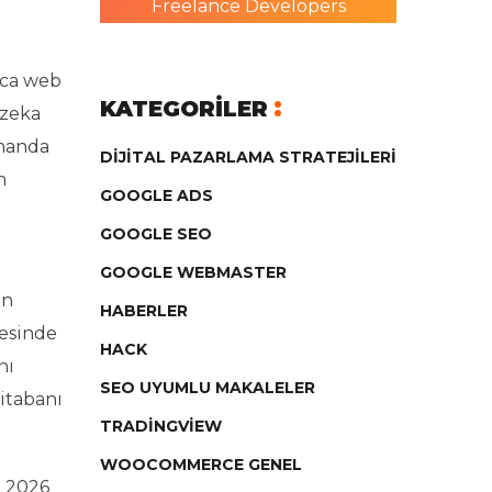
Freelance Developers
rca web
KATEGORILER
 zeka
amanda
DIJITAL PAZARLAMA STRATEJILERI
n
GOOGLE ADS
GOOGLE SEO
GOOGLE WEBMASTER
en
HABERLER
yesinde
HACK
nı
SEO UYUMLU MAKALELER
ritabanı
TRADINGVIEW
WOOCOMMERCE GENEL
. 2026