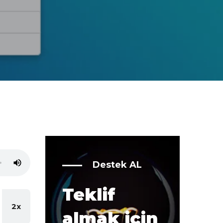
Destek AL
Teklif
2x
almak için