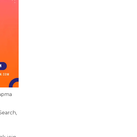
yapma
Search,