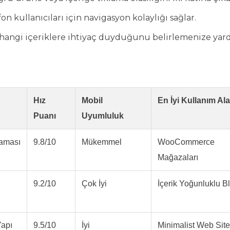
on kullanıcıları için navigasyon kolaylığı sağlar.
in hangi içeriklere ihtiyaç duyduğunu belirlemenize yar
Hız
Mobil
En İyi Kullanım Ala
Puanı
Uyumluluk
raması
9.8/10
Mükemmel
WooCommerce
Mağazaları
9.2/10
Çok İyi
İçerik Yoğunluklu B
Yapı
9.5/10
İyi
Minimalist Web Site