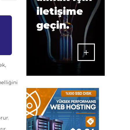
iletişime
geçin.
ek,
elliğini
rur.
ır.