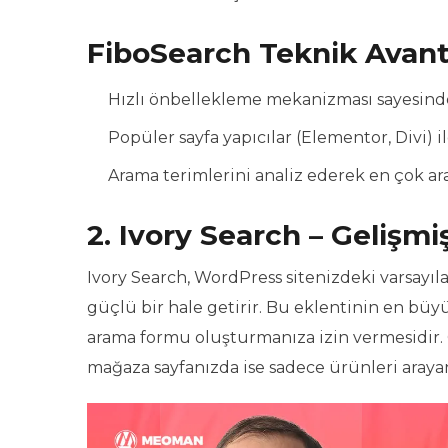
FiboSearch Teknik Avanta
Hızlı önbellekleme mekanizması sayesinde
Popüler sayfa yapıcılar (Elementor, Divi)
Arama terimlerini analiz ederek en çok ar
2. Ivory Search – Gelişm
Ivory Search, WordPress sitenizdeki varsay
güçlü bir hale getirir. Bu eklentinin en büyük 
arama formu oluşturmanıza izin vermesidir. Ö
mağaza sayfanızda ise sadece ürünleri arayan