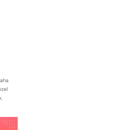
daha
özel
,