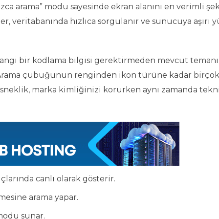
ızca arama” modu sayesinde ekran alanını en verimli şe
r, veritabanında hızlıca sorgulanır ve sunucuya aşırı 
hangi bir kodlama bilgisi gerektirmeden mevcut temanı
r. Arama çubuğunun renginden ikon türüne kadar birçok
sneklik, marka kimliğinizi korurken aynı zamanda tekni
çlarında canlı olarak gösterir.
emesine arama yapar.
 modu sunar.