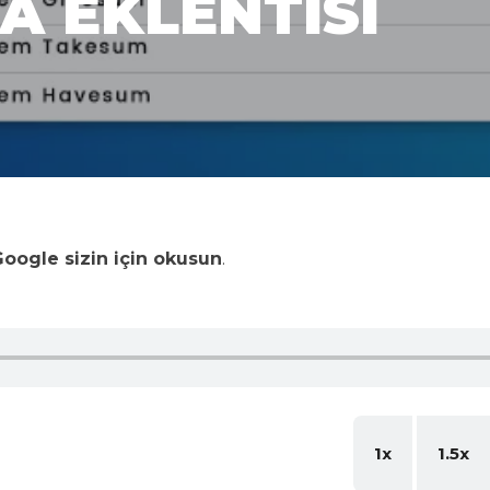
A EKLENTISI
oogle sizin için okusun
.
1x
1.5x