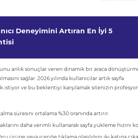
ıcı Deneyimini Artıran En İyi 5
tisi
unu anlık sonuçlar veren dinamik bir araca dönüştürm
lmasını sağlar. 2026 yılında kullanıcılar artık sayfa
stiyor ve bu beklentiyi karşılamak sitenizin profesyon
 kalma süresini ortalama %30 oranında artırır.
aklarını daha verimli kullanarak sayfa yükleme hızını ko
ru ürüne veya içeriğe tıklama olasılığını iki katına çıkar