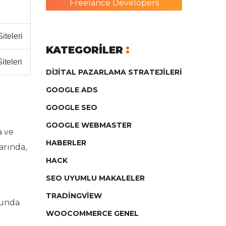
Freelance Developers
iteleri
KATEGORILER
iteleri
DIJITAL PAZARLAMA STRATEJILERI
GOOGLE ADS
GOOGLE SEO
GOOGLE WEBMASTER
a ve
HABERLER
arında,
HACK
SEO UYUMLU MAKALELER
TRADINGVIEW
ğunda
WOOCOMMERCE GENEL