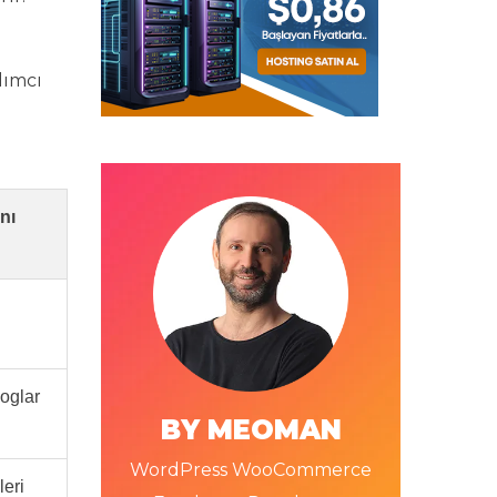
dımcı
nı
loglar
BY MEOMAN
WordPress WooCommerce
leri