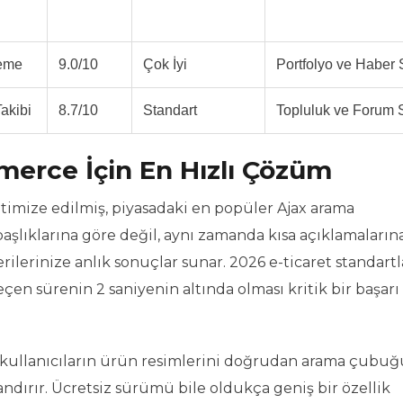
leme
9.0/10
Çok İyi
Portfolyo ve Haber S
akibi
8.7/10
Standart
Topluluk ve Forum S
erce İçin En Hızlı Çözüm
 optimize edilmiş, piyasadaki en popüler Ajax arama
başlıklarına göre değil, aynı zamanda kısa açıklamaların
ilerinize anlık sonuçlar sunar. 2026 e-ticaret standartl
çen sürenin 2 saniyenin altında olması kritik bir başarı
 kullanıcıların ürün resimlerini doğrudan arama çubu
andırır. Ücretsiz sürümü bile oldukça geniş bir özellik