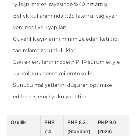
iyileştirmeleri sayesinde %40 hız artışı.
Bellek kullanımında %25 tasarruf sağlayan
yeni nesil veri yapıları.
Güvenlik açıklarını minimize eden katı tip
tanımlama zorunlulukları.
Eski eklentilerin modern PHP sürümleriyle
uyumluluk denetimi protokolleri.
Sunucu maliyetlerini düşüren optimize
edilmiş işlemci yükü yönetimi.
Özellik
PHP
PHP 8.2
PHP 9.0
P
7.4
(Standart)
(2026)
E