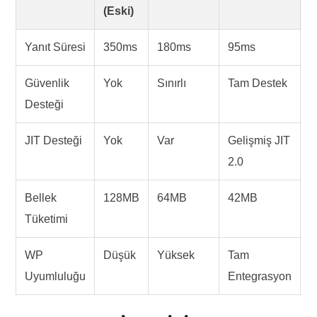
(Eski)
Yanıt Süresi
350ms
180ms
95ms
%
Güvenlik
Yok
Sınırlı
Tam Destek
K
Desteği
JIT Desteği
Yok
Var
Gelişmiş JIT
Y
2.0
V
Bellek
128MB
64MB
42MB
Tüketimi
T
WP
Düşük
Yüksek
Tam
M
Uyumluluğu
Entegrasyon
S