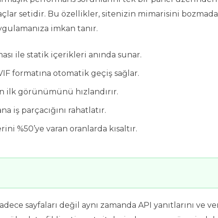
raçlar setidir. Bu özellikler, sitenizin mimarisini bozmad
ygulamanıza imkan tanır.
ı ile statik içerikleri anında sunar.
IF formatına otomatik geçiş sağlar.
nın ilk görünümünü hızlandırır.
a iş parçacığını rahatlatır.
ini %50’ye varan oranlarda kısaltır.
adece sayfaları değil aynı zamanda API yanıtlarını ve ve