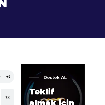
N
Destek AL
Teklif
2x
almak için