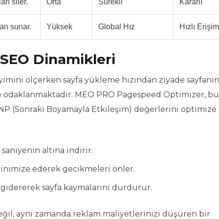
rı siler.
Orta
Sürekli
Kararlı
an sunar.
Yüksek
Global Hız
Hızlı Erişim
 SEO Dinamikleri
eyimini ölçerken sayfa yükleme hızından ziyade sayfanı
ine odaklanmaktadır. MEO PRO Pagespeed Optimizer, bu
INP (Sonraki Boyamayla Etkileşim) değerlerini optimize
saniyenin altına indirir.
minimize ederek gecikmeleri önler.
 gidererek sayfa kaymalarını durdurur.
değil, aynı zamanda reklam maliyetlerinizi düşüren bir