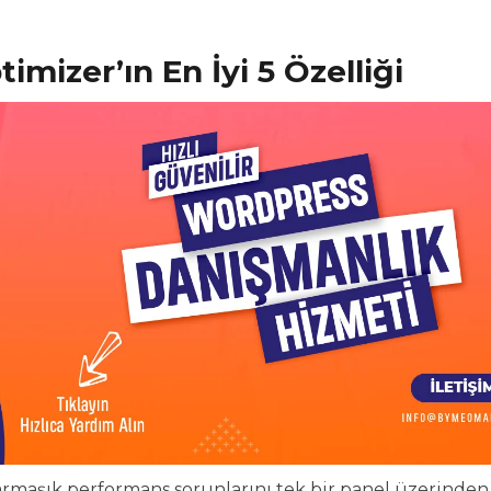
izer’ın En İyi 5 Özelliği
maşık performans sorunlarını tek bir panel üzerinden