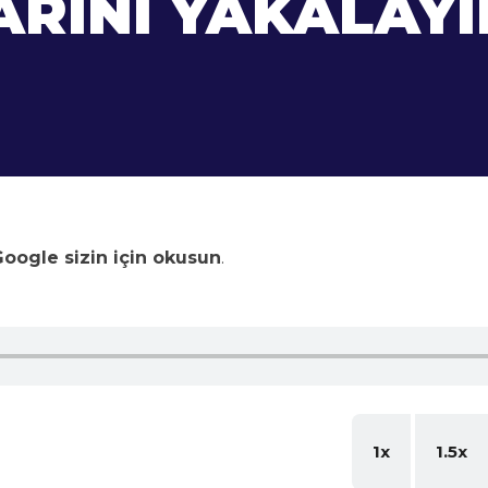
RINI YAKALAYI
oogle sizin için okusun
.
1x
1.5x