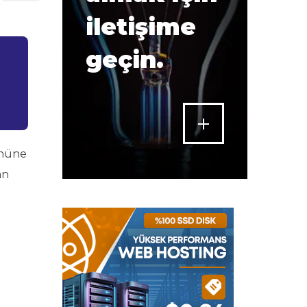
iletişime
geçin.
önüne
an