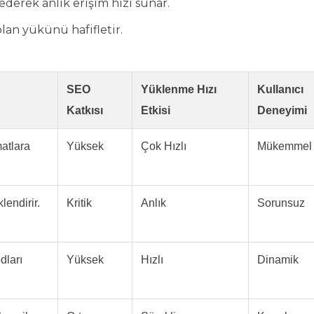
derek anlık erişim hızı sunar.
plan yükünü hafifletir.
SEO
Yüklenme Hızı
Kullanıcı
Katkısı
Etkisi
Deneyimi
matlara
Yüksek
Çok Hızlı
Mükemmel
lendirir.
Kritik
Anlık
Sorunsuz
dları
Yüksek
Hızlı
Dinamik