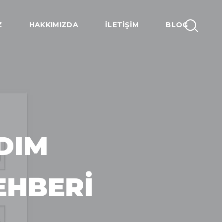
Z
HAKKIMIZDA
İLETIŞIM
BLOG
DIM
EHBERI