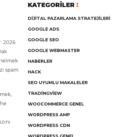
KATEGORILER
DIJITAL PAZARLAMA STRATEJILERI
GOOGLE ADS
GOOGLE SEO
r. 2026
GOOGLE WEBMASTER
rak
yönelmek
HABERLER
izi spam
HACK
SEO UYUMLU MAKALELER
TRADINGVIEW
tmek,
che
WOOCOMMERCE GENEL
WORDPRESS AMP
zını
WORDPRESS CDN
WORDPRESS GENEL