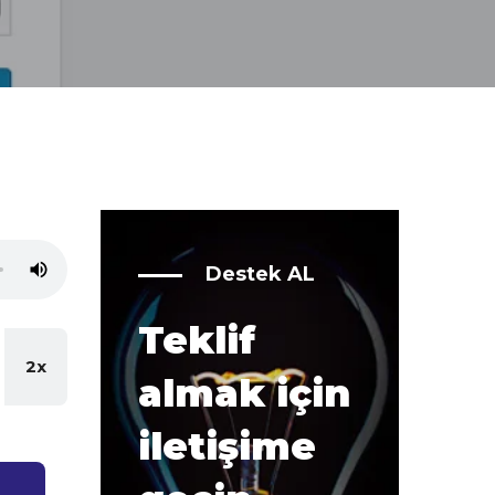
Destek AL
Teklif
2x
almak için
iletişime