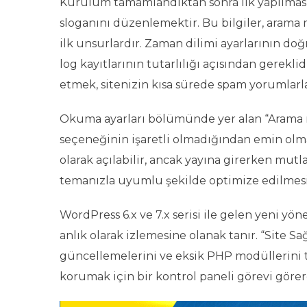
Kurulum tamamlandıktan sonra ilk yapılması 
sloganını düzenlemektir. Bu bilgiler, arama 
ilk unsurlardır. Zaman dilimi ayarlarının do
log kayıtlarının tutarlılığı açısından gerekli
etmek, sitenizin kısa sürede spam yorumlarla
Okuma ayarları bölümünde yer alan “Arama m
seçeneğinin işaretli olmadığından emin olma
olarak açılabilir, ancak yayına girerken mutl
temanızla uyumlu şekilde optimize edilmesi,
WordPress 6.x ve 7.x serisi ile gelen yeni yön
anlık olarak izlemesine olanak tanır. “Site Sa
güncellemelerini ve eksik PHP modüllerini t
korumak için bir kontrol paneli görevi göre