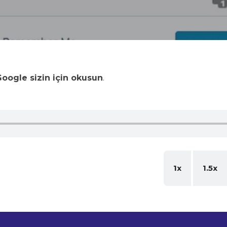
oogle sizin için okusun
.
1x
1.5x