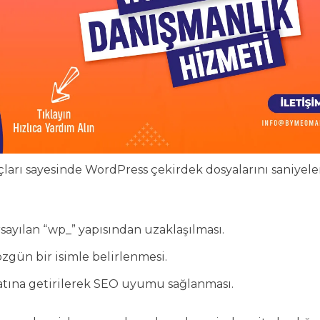
çları sayesinde WordPress çekirdek dosyalarını saniyele
rsayılan “wp_” yapısından uzaklaşılması.
özgün bir isimle belirlenmesi.
rmatına getirilerek SEO uyumu sağlanması.