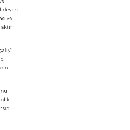
ve
lirleyen
ası ve
 aktif
alış”
ci
ının
munu
enlik
nsını