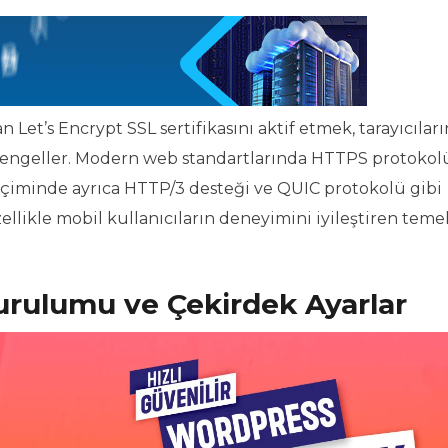
Let’s Encrypt SSL sertifikasını aktif etmek, tarayıcıları
ni engeller. Modern web standartlarında HTTPS protokolü
eçiminde ayrıca HTTP/3 desteği ve QUIC protokolü gibi
zellikle mobil kullanıcıların deneyimini iyileştiren teme
urulumu ve Çekirdek Ayarlar