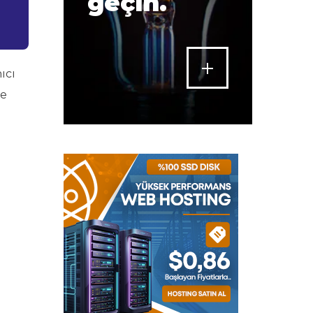
geçin.
ıcı
ve