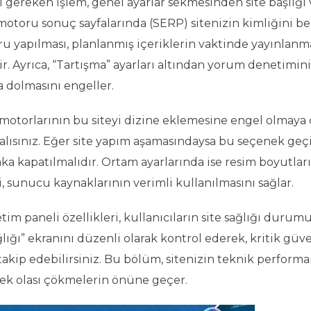
gereken işlem, genel ayarlar sekmesinden site başlığı 
motoru sonuç sayfalarında (SERP) sitenizin kimliğini be
ğru yapılması, planlanmış içeriklerin vaktinde yayınlanm
dir. Ayrıca, “Tartışma” ayarları altından yorum denetimini
 dolmasını engeller.
otorlarının bu siteyi dizine eklemesine engel olmaya ç
lısınız. Eğer site yapım aşamasındaysa bu seçenek geçi
aka kapatılmalıdır. Ortam ayarlarında ise resim boyutlar
 sunucu kaynaklarının verimli kullanılmasını sağlar.
etim paneli özellikleri, kullanıcıların site sağlığı duru
ğlığı” ekranını düzenli olarak kontrol ederek, kritik güv
akip edebilirsiniz. Bu bölüm, sitenizin teknik performa
rek olası çökmelerin önüne geçer.