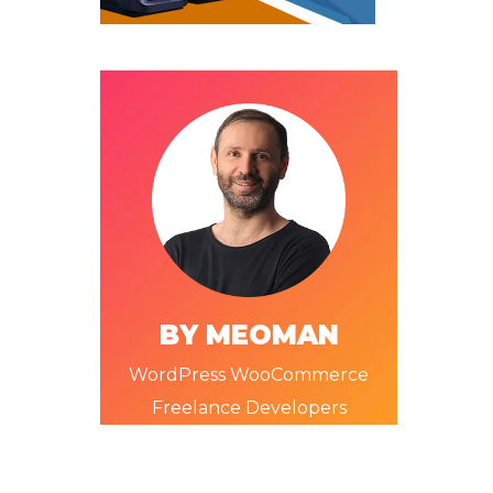
BY MEOMAN
WordPress WooCommerce
Freelance Developers