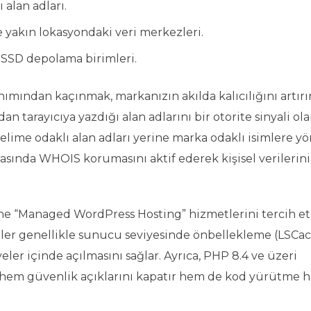
 alan adları.
 yakın lokasyondaki veri merkezleri.
 SSD depolama birimleri.
nımından kaçınmak, markanızın akılda kalıcılığını artırı
an tarayıcıya yazdığı alan adlarını bir otorite sinyali ola
lime odaklı alan adları yerine marka odaklı isimlere 
sırasında WHOIS korumasını aktif ederek kişisel verilerin
ine “Managed WordPress Hosting” hizmetlerini tercih e
tler genellikle sunucu seviyesinde önbellekleme (LSCa
eler içinde açılmasını sağlar. Ayrıca, PHP 8.4 ve üzeri
hem güvenlik açıklarını kapatır hem de kod yürütme hı