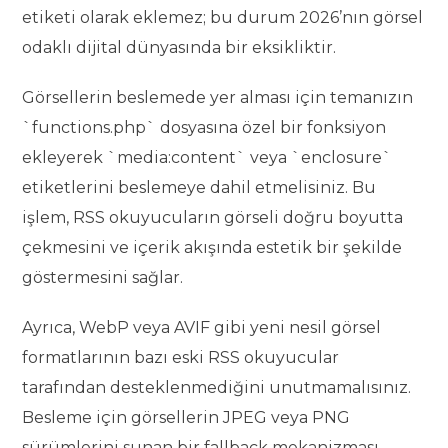
etiketi olarak eklemez; bu durum 2026’nın görsel
odaklı dijital dünyasında bir eksikliktir.
Görsellerin beslemede yer alması için temanızın
`functions.php` dosyasına özel bir fonksiyon
ekleyerek `media:content` veya `enclosure`
etiketlerini beslemeye dahil etmelisiniz. Bu
işlem, RSS okuyucuların görseli doğru boyutta
çekmesini ve içerik akışında estetik bir şekilde
göstermesini sağlar.
Ayrıca, WebP veya AVIF gibi yeni nesil görsel
formatlarının bazı eski RSS okuyucular
tarafından desteklenmediğini unutmamalısınız.
Besleme için görsellerin JPEG veya PNG
sürümlerini sunan bir fallback mekanizması