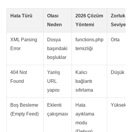
Hata Türü
Olası
2026 Çözüm
Zorluk
Neden
Yöntemi
Seviyesi
XML Parsing
Dosya
functions.php
Orta
Error
başındaki
temizliği
boşluklar
404 Not
Yanlış
Kalıcı
Düşük
Found
URL
bağlantı
yapısı
sıfırlama
Boş Besleme
Eklenti
Hata
Yüksek
(Empty Feed)
çakışması
ayıklama
modu
(Debug)