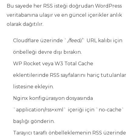
Bu sayede her RSS isteği doğrudan WordPress
veritabanına ulaşır ve en güncel içerikler anlık
olarak dağıtılır.
Cloudflare üzerinde `.
/feed/.
` URL kalıbı için
önbelleği devre dışı bırakın.
WP Rocket veya W3 Total Cache
eklentilerinde RSS sayfalarını hariç tutulanlar
listesine ekleyin.
Nginx konfigürasyon dosyasında
`application/rss+xml` içeriği için `no-cache`
başlığı gönderin.
Tarayıcı taraflı önbelleklemenin RSS üzerinde