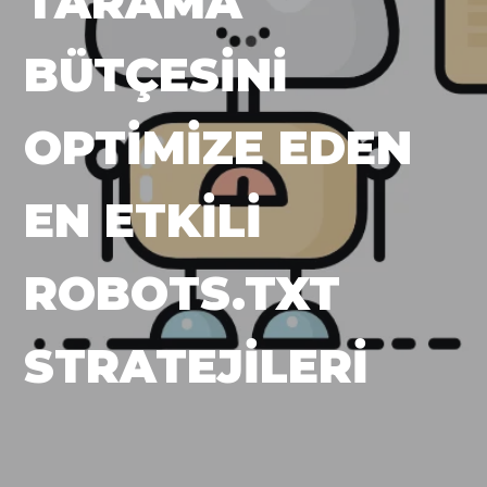
TARAMA
BÜTÇESINI
OPTIMIZE EDEN
EN ETKILI
ROBOTS.TXT
STRATEJILERI