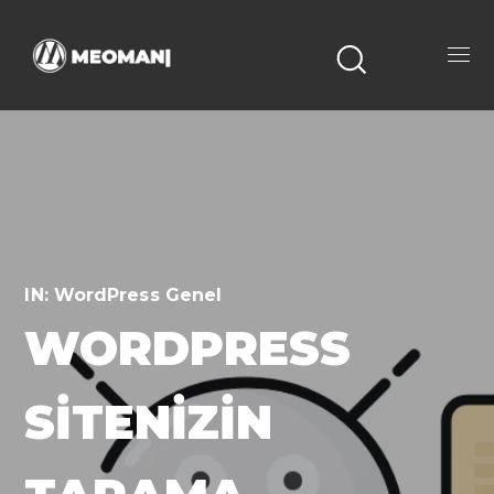
IN:
WordPress Genel
WORDPRESS
SITENIZIN