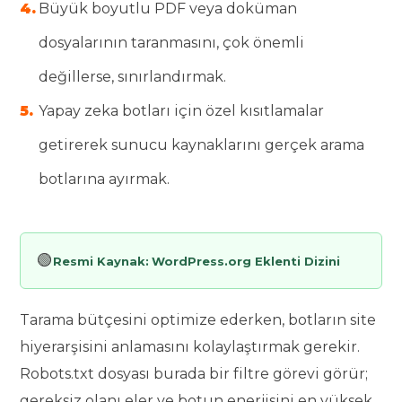
Büyük boyutlu PDF veya doküman
dosyalarının taranmasını, çok önemli
değillerse, sınırlandırmak.
Yapay zeka botları için özel kısıtlamalar
getirerek sunucu kaynaklarını gerçek arama
botlarına ayırmak.
🟢
Resmi Kaynak:
WordPress.org Eklenti Dizini
Tarama bütçesini optimize ederken, botların site
hiyerarşisini anlamasını kolaylaştırmak gerekir.
Robots.txt dosyası burada bir filtre görevi görür;
gereksiz olanı eler ve botun enerjisini en yüksek