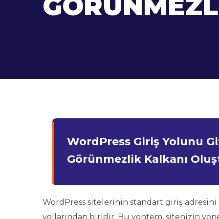
GÖRÜNMEZL
WordPress Giriş Yolunu Giz
Görünmezlik Kalkanı Olu
WordPress sitelerinin standart giriş adresini
yollarından biridir. Bu yöntem, sitenizin y