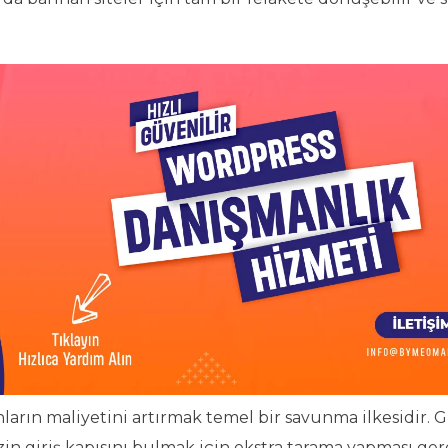
arın maliyetini artırmak temel bir savunma ilkesidir. Gi
izin giriş kapısını bulmak için ekstra tarama yapması ger