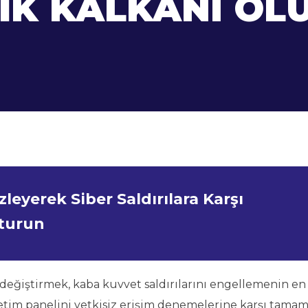
IK KALKANI OL
leyerek Siber Saldırılara Karşı
şturun
 değiştirmek, kaba kuvvet saldırılarını engellemenin en 
önetim panelini yetkisiz erişim denemelerine karşı tama