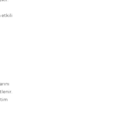
etkili
arını
lenir.
etim