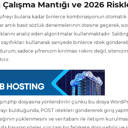
n Çalışma Mantığı ve 2026 Riskl
ve şifreyi bulana kadar binlerce kombinasyonun otomatik 
ar artık basit sözlük denemelerinin ötesine geçerek, sız
ıklarını analiz eden algoritmalar kullanmaktadır. Saldırg
zayıflıkları kullanarak saniyede binlerce istek göndere
urum, sadece şifrenizin kırılması riskini değil, sitenizin
irir.
gin.php dosyasına yönlendirilir çünkü bu dosya WordPr
yayı bulduğunda, POST istekleri göndererek giriş yap
değinin yüklenmesini ve veritabanı ile iletişim kurulmas
da barınan siteler için tam bir felakete dönüşebilir ve 