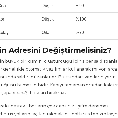
rta
Düşük
%99
or
Düşük
%100
Kolay
Orta
%70
 Adresini Değiştirmelisiniz?
n büyük bir kısmını oluşturduğu için siber saldırganlar
r genellikle otomatik yazılımlar kullanarak milyonlarca 
ı anda saldırı düzenlerler. Bu standart kapıların yerini
olduğunu bilmesi gibidir. Kapıyı tamamen ortadan kaldı
 yapabileceği bir alan bırakmaz.
y zeka destekli botların çok daha hızlı şifre denemesi
giriş yollarını açık bırakmak, bu botlara sitenizin kayn