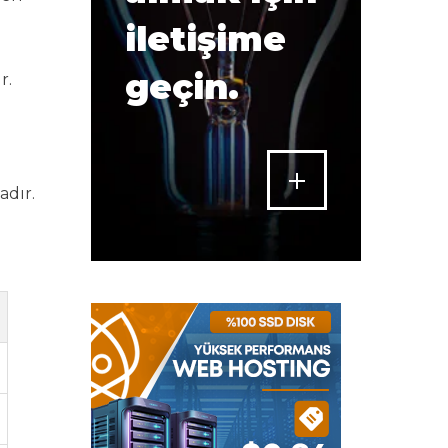
iletişime
geçin.
r.
adır.