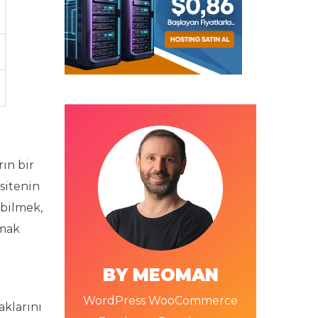
ın bir
sitenin
 bilmek,
rmak
BY MEOMAN
WordPress WooCommerce
aklarını