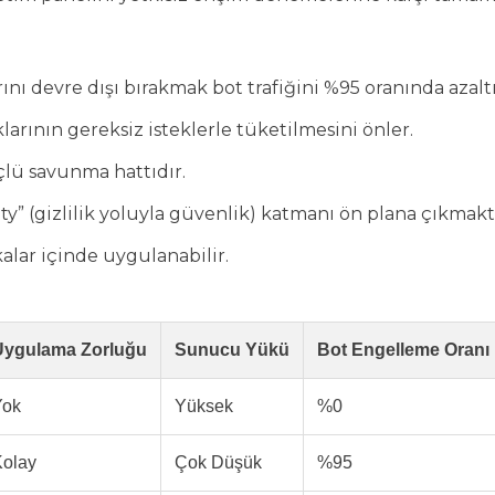
ı devre dışı bırakmak bot trafiğini %95 oranında azaltı
larının gereksiz isteklerle tüketilmesini önler.
üçlü savunma hattıdır.
y” (gizlilik yoluyla güvenlik) katmanı ön plana çıkmakt
alar içinde uygulanabilir.
Uygulama Zorluğu
Sunucu Yükü
Bot Engelleme Oranı
Yok
Yüksek
%0
Kolay
Çok Düşük
%95