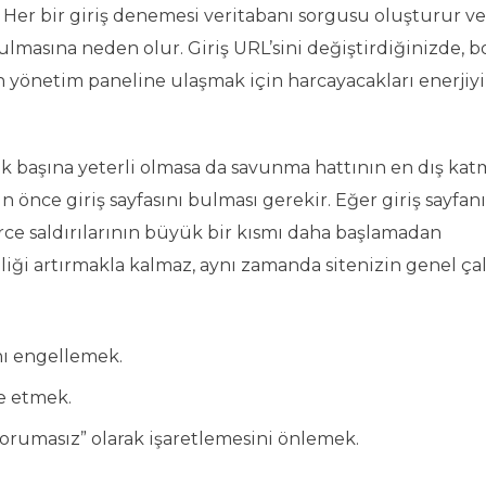
. Her bir giriş denemesi veritabanı sorgusu oluşturur v
lmasına neden olur. Giriş URL’sini değiştirdiğinizde, b
in yönetim paneline ulaşmak için harcayacakları enerjiyi
 tek başına yeterli olmasa da savunma hattının en dış ka
in önce giriş sayfasını bulması gerekir. Eğer giriş sayfan
orce saldırılarının büyük bir kısmı daha başlamadan
liği artırmakla kalmaz, aynı zamanda sitenizin genel ça
nı engellemek.
e etmek.
korumasız” olarak işaretlemesini önlemek.