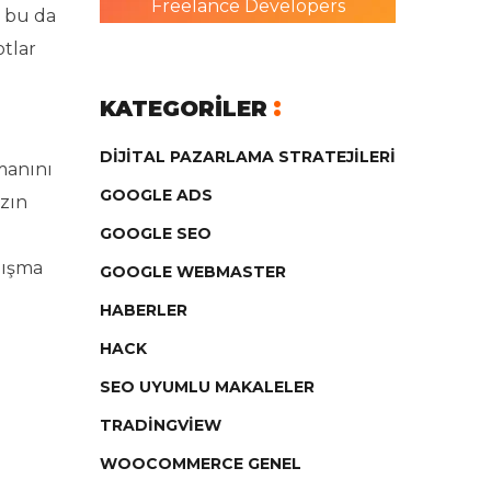
Freelance Developers
e bu da
otlar
KATEGORILER
DIJITAL PAZARLAMA STRATEJILERI
tmanını
GOOGLE ADS
ızın
GOOGLE SEO
lışma
GOOGLE WEBMASTER
HABERLER
HACK
SEO UYUMLU MAKALELER
TRADINGVIEW
WOOCOMMERCE GENEL