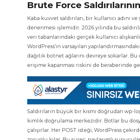
Brute Force Saldırılarını
Kaba kuvvet saldırıları, bir kullanıcı adını 
denenmesi işlemidir. 2026 yılında bu saldırıl
veri tabanlarındaki gerçek kullanıcı alışkanl
WordPress’in varsayılan yapılandırmasındaki 
dağıtık botnet ağlarını devreye sokarlar. Bu d
erişime kapanması riskini de beraberinde get
Saldırıların büyük bir kısmı doğrudan wp-lo
kimlik doğrulama merkezidir. Botlar bu dos
çalışırlar. Her POST isteği, WordPress çekir
zorunlu kılar. Bu süreç, paylaşımlı sunucular