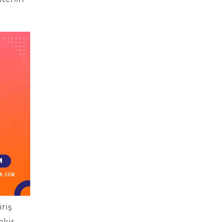
riş
ekir.