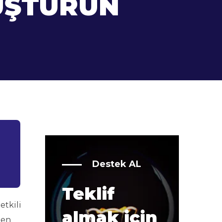
UŞTURUN
Destek AL
Teklif
etkili
almak için
men