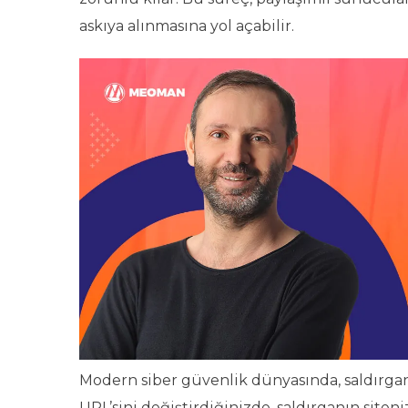
askıya alınmasına yol açabilir.
Modern siber güvenlik dünyasında, saldırganl
URL’sini değiştirdiğinizde, saldırganın siten