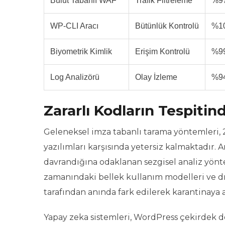
Bulut Tabanlı WAF
Trafik Filtreleme
%97
WP-CLI Aracı
Bütünlük Kontrolü
%1
Biyometrik Kimlik
Erişim Kontrolü
%99
Log Analizörü
Olay İzleme
%94
Zararlı Kodların Tespiti
Geleneksel imza tabanlı tarama yöntemleri, 2
yazılımları karşısında yetersiz kalmaktadır. A
davrandığına odaklanan sezgisel analiz yönt
zamanındaki bellek kullanım modelleri ve d
tarafından anında fark edilerek karantinaya 
Yapay zeka sistemleri, WordPress çekirdek dos