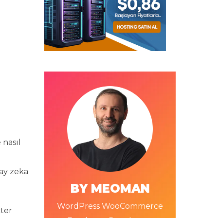
 nasıl
ay zeka
BY MEOMAN
WordPress WooCommerce
kter