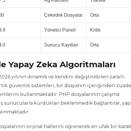
.5
Ağ Katmanı
Yüksek
00
Çekirdek Dosyalar
Orta
.9
Yönetici Paneli
Kritik
.0
Sunucu Kayıtları
Orta
nde Yapay Zeka Algoritmaları
026 yılının dinamik ve kendini değiştirebilen zararlı
rtık güvenlik sistemleri, bir dosyanın içeriğinden ziyade
emlerini kullanmaktadır. PHP dosyalarının çalışma
ış sunucularla kurdukları beklenmedik bağlantılar, yap
alınmaktadır.
yalarının orijinal hallerini öğrenerek en ufak bir kara