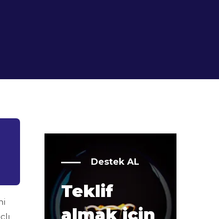
Destek AL
Teklif
ni
almak için
çlı