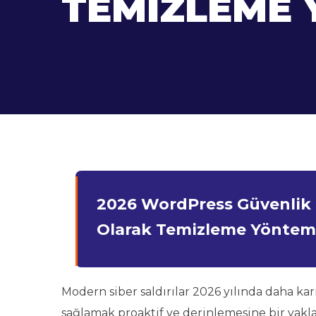
TEMIZLEME 
2026 WordPress Güvenlik Re
Olarak Temizleme Yönteml
Modern siber saldırılar 2026 yılında daha ka
sağlamak proaktif ve derinlemesine bir yakla