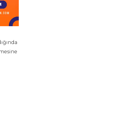
adığında
lemesine