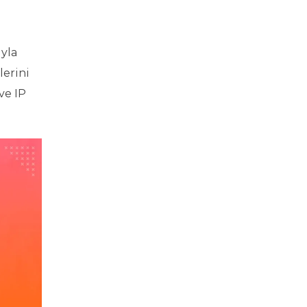
ıyla
lerini
ve IP