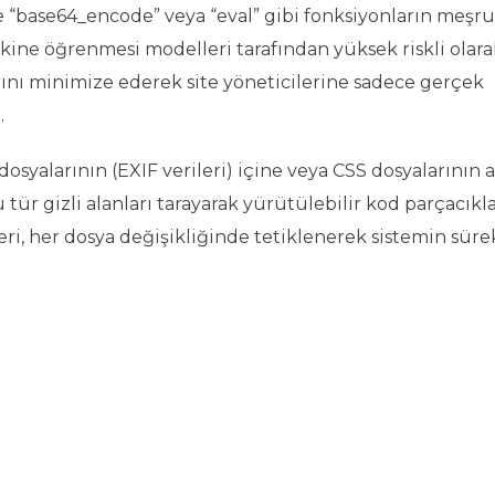
le “base64_encode” veya “eval” gibi fonksiyonların meşru
akine öğrenmesi modelleri tarafından yüksek riskli olara
larını minimize ederek site yöneticilerine sadece gerçek
.
dosyalarının (EXIF verileri) içine veya CSS dosyalarının a
u tür gizli alanları tarayarak yürütülebilir kod parçacıkla
ri, her dosya değişikliğinde tetiklenerek sistemin sürek