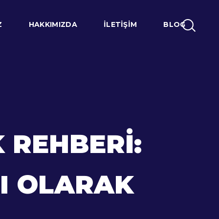
Z
HAKKIMIZDA
İLETIŞIM
BLOG
 REHBERI:
CI OLARAK