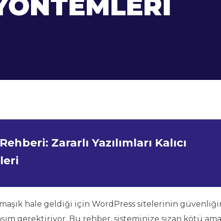
YÖNTEMLERI
hberi: Zararlı Yazılımları Kalıcı
eri
rmaşık hale geldiği için WordPress sitelerinin güvenliği
şım gerektiriyor. Bu rehber, sisteminize sızan kötü ama