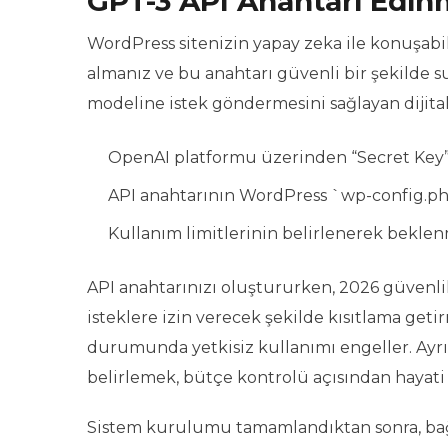
GPT-3 API Anahtarı Edin
WordPress sitenizin yapay zeka ile konuşabi
almanız ve bu anahtarı güvenli bir şekilde 
modeline istek göndermesini sağlayan dijital 
OpenAI platformu üzerinden “Secret Key”
API anahtarının WordPress `wp-config.ph
Kullanım limitlerinin belirlenerek bekle
API anahtarınızı oluştururken, 2026 güvenlik
isteklere izin verecek şekilde kısıtlama geti
durumunda yetkisiz kullanımı engeller. Ayrı
belirlemek, bütçe kontrolü açısından hayati
Sistem kurulumu tamamlandıktan sonra, bağ