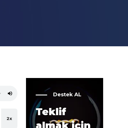
Destek AL
Teklif
2x
almak için