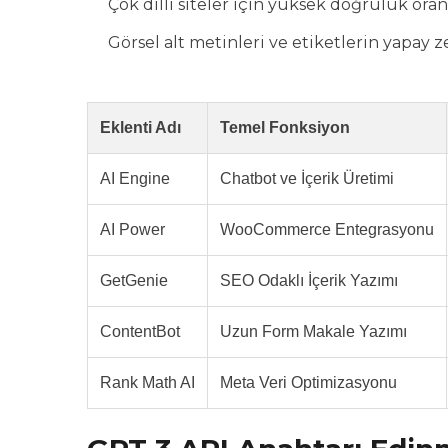
Çok dilli siteler için yüksek doğruluk oran
Görsel alt metinleri ve etiketlerin yapay z
Eklenti Adı
Temel Fonksiyon
AI Engine
Chatbot ve İçerik Üretimi
AI Power
WooCommerce Entegrasyonu
GetGenie
SEO Odaklı İçerik Yazımı
ContentBot
Uzun Form Makale Yazımı
Rank Math AI
Meta Veri Optimizasyonu