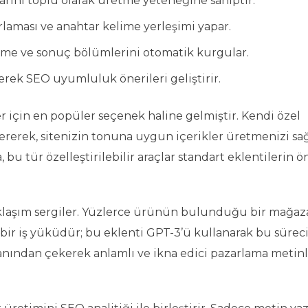
nı toplu olarak üretme yeteneğine sahiptir.
rlaması ve anahtar kelime yerleşimi yapar.
lişme ve sonuç bölümlerini otomatik kurgular.
erek SEO uyumluluk önerileri geliştirir.
ler için en popüler seçenek haline gelmiştir. Kendi özel
ererek, sitenizin tonuna uygun içerikler üretmenizi sağ
 bu tür özelleştirilebilir araçlar standart eklentilerin 
yaklaşım sergiler. Yüzlerce ürünün bulunduğu bir mağaz
ir iş yüküdür; bu eklenti GPT-3’ü kullanarak bu sürec
tabanından çekerek anlamlı ve ikna edici pazarlama metin