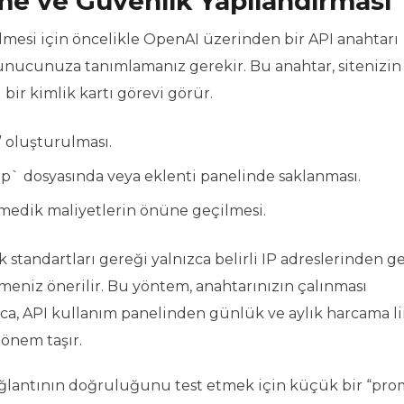
me ve Güvenlik Yapılandırması
lmesi için öncelikle OpenAI üzerinden bir API anahtarı
sunucunuza tanımlamanız gerekir. Bu anahtar, sitenizi
bir kimlik kartı görevi görür.
 oluşturulması.
p` dosyasında veya eklenti panelinde saklanması.
nmedik maliyetlerin önüne geçilmesi.
 standartları gereği yalnızca belirli IP adreslerinden g
rmeniz önerilir. Bu yöntem, anahtarınızın çalınması
ca, API kullanım panelinden günlük ve aylık harcama li
 önem taşır.
lantının doğruluğunu test etmek için küçük bir “pro