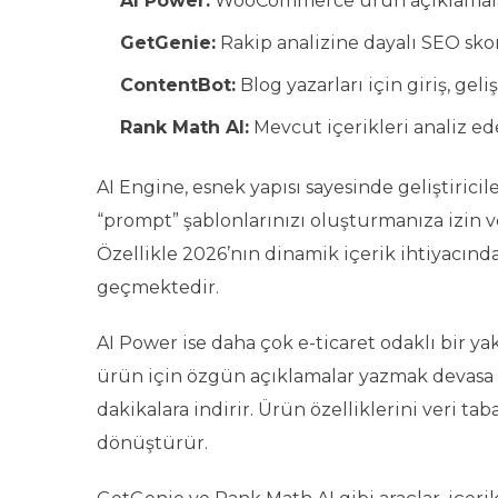
AI Power:
WooCommerce ürün açıklamaları
GetGenie:
Rakip analizine dayalı SEO sko
ContentBot:
Blog yazarları için giriş, ge
Rank Math AI:
Mevcut içerikleri analiz ed
AI Engine, esnek yapısı sayesinde geliştirici
“prompt” şablonlarınızı oluşturmanıza izin v
Özellikle 2026’nın dinamik içerik ihtiyacında,
geçmektedir.
AI Power ise daha çok e-ticaret odaklı bir 
ürün için özgün açıklamalar yazmak devasa b
dakikalara indirir. Ürün özelliklerini veri 
dönüştürür.