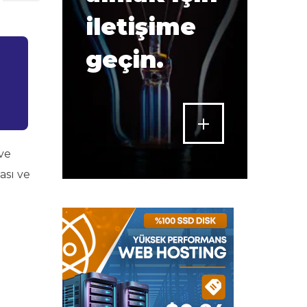
iletişime
geçin.
ve
ası ve