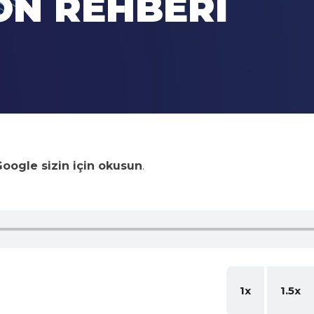
ON REHBERI
oogle sizin için okusun
.
1x
1.5x