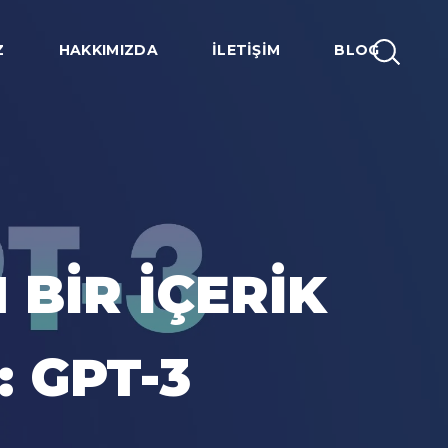
Z
HAKKIMIZDA
İLETIŞIM
BLOG
 BIR İÇERIK
 GPT-3