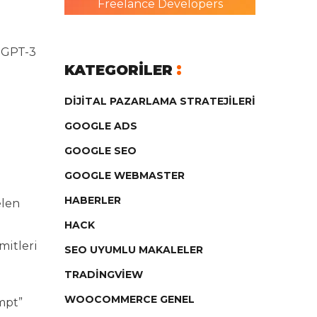
Freelance Developers
n GPT-3
KATEGORILER
DIJITAL PAZARLAMA STRATEJILERI
GOOGLE ADS
GOOGLE SEO
GOOGLE WEBMASTER
HABERLER
elen
HACK
mitleri
SEO UYUMLU MAKALELER
TRADINGVIEW
WOOCOMMERCE GENEL
mpt”