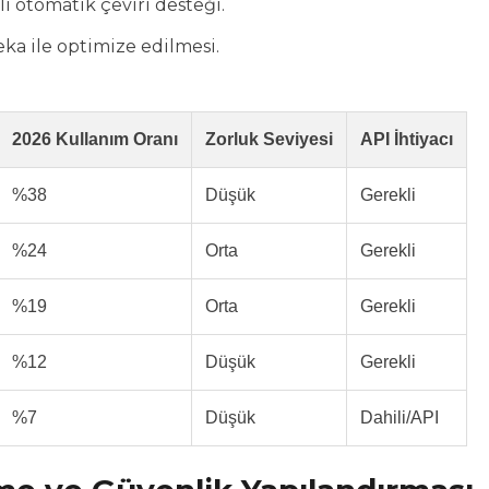
lı otomatik çeviri desteği.
eka ile optimize edilmesi.
2026 Kullanım Oranı
Zorluk Seviyesi
API İhtiyacı
%38
Düşük
Gerekli
%24
Orta
Gerekli
%19
Orta
Gerekli
%12
Düşük
Gerekli
%7
Düşük
Dahili/API