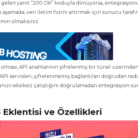
gelen yanıt “200 OK” koduyla dönüyorsa, entegrasyonu
aşamada, veri iletim hızını artırmak için sunucu tarafı
in olmalısınız.
 olması, API anahtarının şifrelenmiş bir tünel üzerinde
 ve API servisleri, şifrelenmemiş bağlantıları doğrudan r
nün eksiksiz çalıştığını doğrulamadan entegrasyon sü
.
Eklentisi ve Özellikleri