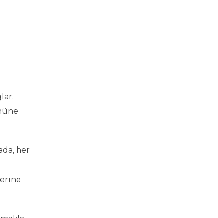
lar.
önüne
ada, her
i
lerine