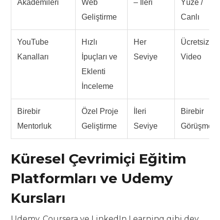
Akademileri
Web
– İleri
Yüze /
Geliştirme
Canlı
YouTube
Hızlı
Her
Ücretsiz
Kanalları
İpuçları ve
Seviye
Video
Eklenti
İnceleme
Birebir
Özel Proje
İleri
Birebir
Mentorluk
Geliştirme
Seviye
Görüşme
Küresel Çevrimiçi Eğitim
Platformları ve Udemy
Kursları
Udemy, Coursera ve LinkedIn Learning gibi dev