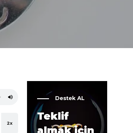
Destek AL
Teklif
2x
almak için