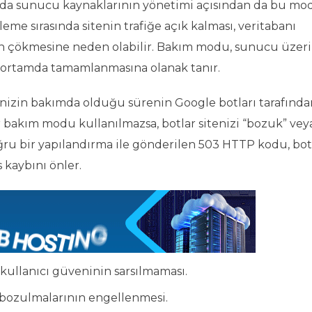
anda sunucu kaynaklarının yönetimi açısından da bu m
leme sırasında sitenin trafiğe açık kalması, veritabanı
en çökmesine neden olabilir. Bakım modu, sunucu üzer
r ortamda tamamlanmasına olanak tanır.
nizin bakımda olduğu sürenin Google botları tarafında
bakım modu kullanılmazsa, botlar sitenizi “bozuk” vey
 Doğru bir yapılandırma ile gönderilen 503 HTTP kodu, bo
kaybını önler.
kullanıcı güveninin sarsılmaması.
i bozulmalarının engellenmesi.