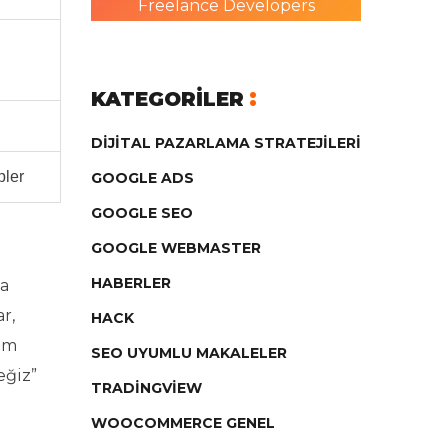
Freelance Developers
KATEGORILER
DIJITAL PAZARLAMA STRATEJILERI
pler
GOOGLE ADS
GOOGLE SEO
GOOGLE WEBMASTER
HABERLER
ma
r,
HACK
kım
SEO UYUMLU MAKALELER
eğiz”
TRADINGVIEW
WOOCOMMERCE GENEL