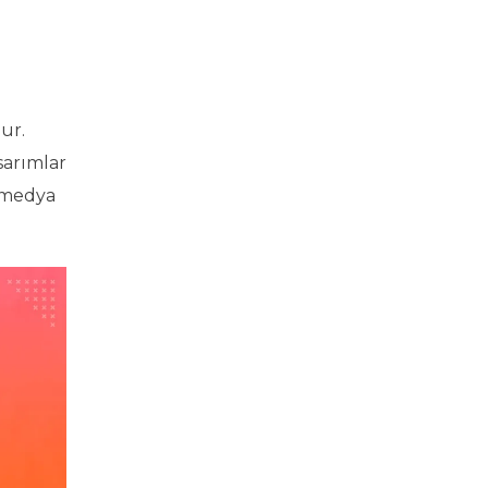
ur.
sarımlar
l medya