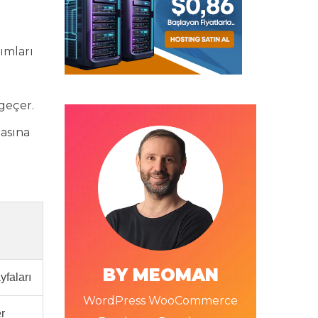
ımları
geçer.
masına
BY MEOMAN
yfaları
WordPress WooCommerce
r