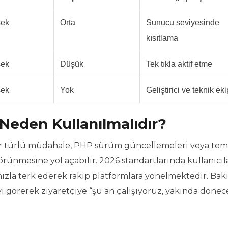
sek
Orta
Sunucu seviyesinde
kısıtlama
sek
Düşük
Tek tıkla aktif etme
sek
Yok
Geliştirici ve teknik eki
eden Kullanılmalıdır?
her türlü müdahale, PHP sürüm güncellemeleri veya te
örünmesine yol açabilir. 2026 standartlarında kullanıcıla
ızla terk ederek rakip platformlara yönelmektedir. Ba
i görerek ziyaretçiye “şu an çalışıyoruz, yakında dönec