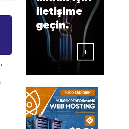
iletişime
geçin.
a
a