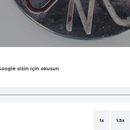
oogle sizin için okusun
.
1x
1.5x