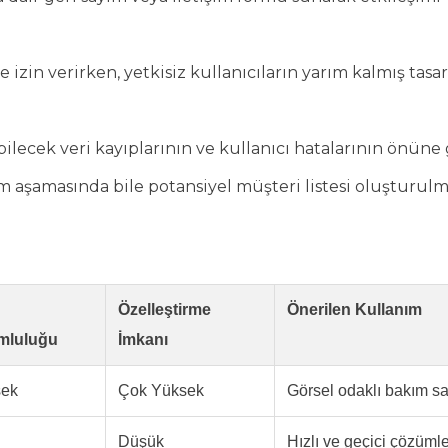
zin verirken, yetkisiz kullanıcıların yarım kalmış tasar
ilecek veri kayıplarının ve kullanıcı hatalarının önüne 
ım aşamasında bile potansiyel müşteri listesi oluşturul
Özelleştirme
Önerilen Kullanım
mluluğu
İmkanı
sek
Çok Yüksek
Görsel odaklı bakım sa
Düşük
Hızlı ve geçici çözümle