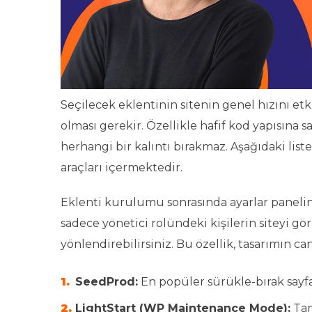
Seçilecek eklentinin sitenin genel hızını
olması gerekir. Özellikle hafif kod yapısına
herhangi bir kalıntı bırakmaz. Aşağıdaki list
araçları içermektedir.
Eklenti kurulumu sonrasında ayarlar panel
sadece yönetici rolündeki kişilerin siteyi gö
yönlendirebilirsiniz. Bu özellik, tasarımın ca
SeedProd:
En popüler sürükle-bırak sayf
LightStart (WP Maintenance Mode):
Tam