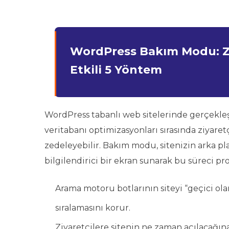
WordPress Bakım Modu: Zi
Etkili 5 Yöntem
WordPress tabanlı web sitelerinde gerçekleşt
veritabanı optimizasyonları sırasında ziyaretç
zedeleyebilir. Bakım modu, sitenizin arka p
bilgilendirici bir ekran sunarak bu süreci p
Arama motoru botlarının siteyi “geçici ola
sıralamasını korur.
Ziyaretçilere sitenin ne zaman açılacağına