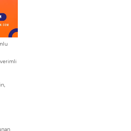
umlu
 verimli
n,
sunan