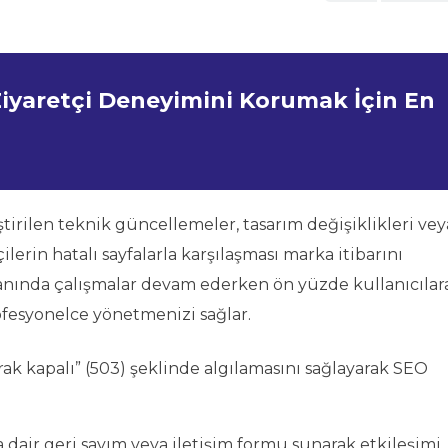
yaretçi Deneyimini Korumak İçin En
irilen teknik güncellemeler, tasarım değişiklikleri vey
ilerin hatalı sayfalarla karşılaşması marka itibarını
lanında çalışmalar devam ederken ön yüzde kullanıcılar
rofesyonelce yönetmenizi sağlar.
rak kapalı” (503) şeklinde algılamasını sağlayarak SEO
 dair geri sayım veya iletişim formu sunarak etkileşimi