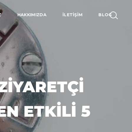
Z
HAKKIMIZDA
İLETIŞIM
BLOG
ZIYARETÇI
N ETKILI 5