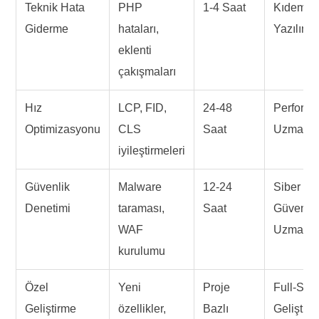
Teknik Hata
PHP
1-4 Saat
Kıdemli
Giderme
hataları,
Yazılımc
eklenti
çakışmaları
Hız
LCP, FID,
24-48
Perform
Optimizasyonu
CLS
Saat
Uzmanı
iyileştirmeleri
Güvenlik
Malware
12-24
Siber
Denetimi
taraması,
Saat
Güvenlik
WAF
Uzmanı
kurulumu
Özel
Yeni
Proje
Full-Sta
Geliştirme
özellikler,
Bazlı
Geliştiric