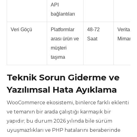
API
bağlantıları
Veri Göçü
Platformlar
48-72
Veritaba
arası ürün ve
Saat
Mimarı
müşteri
taşıma
Teknik Sorun Giderme ve
Yazılımsal Hata Ayıklama
WooCommerce ekosistemi, binlerce farklı eklenti
ve temanın bir arada çalıştığı karmaşık bir
yapıdır; bu durum 2026 yılında bile sürüm
uyuşmazlıkları ve PHP hatalarını beraberinde