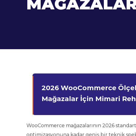
MAĞAZALAR 
2026 WooCommerce Ölçekle
Mağazalar İçin Mimari Re
WooCommerce mağazalarının 2026 standartl
optimizasyonuna kadar geniş bir teknik spe