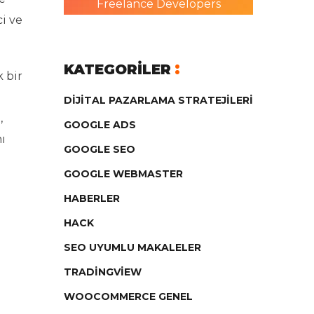
Freelance Developers
i ve
KATEGORILER
 bir
DIJITAL PAZARLAMA STRATEJILERI
,
GOOGLE ADS
ı
GOOGLE SEO
GOOGLE WEBMASTER
HABERLER
HACK
SEO UYUMLU MAKALELER
TRADINGVIEW
WOOCOMMERCE GENEL