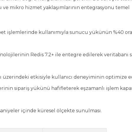
ası ve mikro hizmet yaklaşımlarının entegrasyonu temel
epet işlemlerinde kullanımıyla sunucu yükünün %40 or
lojilerinin Redis 7.2+ ile entegre edilerek veritabanı 
üzerindeki etkisiyle kullanıcı deneyiminin optimize e
inin sipariş yükünü hafifleterek eşzamanlı işlem kapas
saniyeler içinde küresel ölçekte sunulması.