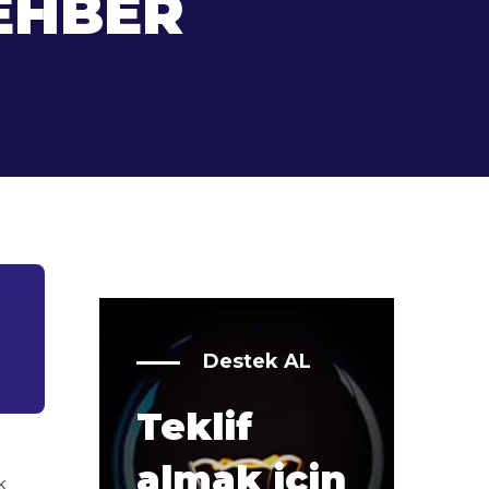
EHBER
Destek AL
Teklif
ı
almak için
k