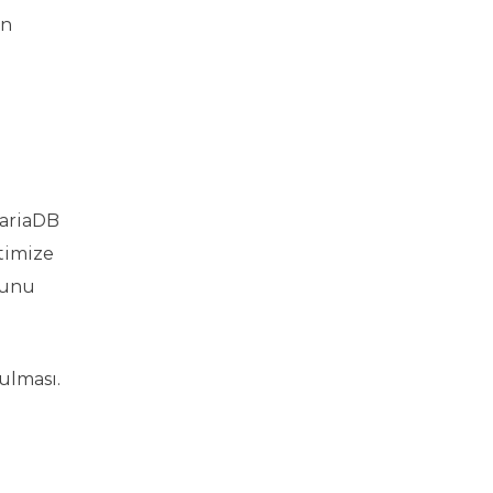
in
MariaDB
timize
utunu
ulması.