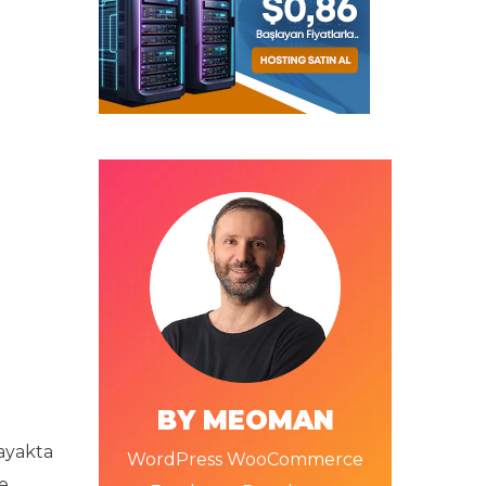
BY MEOMAN
ayakta
WordPress WooCommerce
e