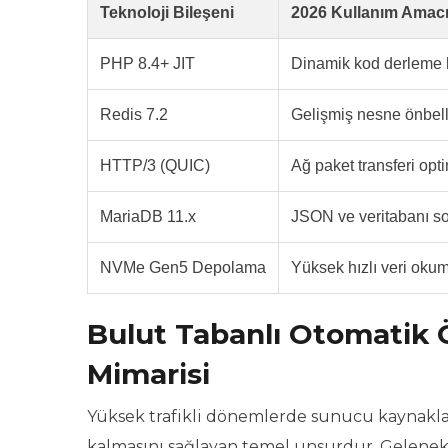
Teknoloji Bileşeni
2026 Kullanım Amac
PHP 8.4+ JIT
Dinamik kod derleme 
Redis 7.2
Gelişmiş nesne önbel
HTTP/3 (QUIC)
Ağ paket transferi op
MariaDB 11.x
JSON ve veritabanı s
NVMe Gen5 Depolama
Yüksek hızlı veri ok
Bulut Tabanlı Otomatik 
Mimarisi
Yüksek trafikli dönemlerde sunucu kaynaklar
kalmasını sağlayan temel unsurdur. Gelenekse