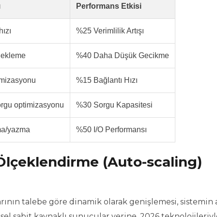
ı
Performans Etkisi
hızı
%25 Verimlilik Artışı
lekleme
%40 Daha Düşük Gecikme
timizasyonu
%15 Bağlantı Hızı
orgu optimizasyonu
%30 Sorgu Kapasitesi
uma/yazma
%50 I/O Performansı
Ölçeklendirme (Auto-scaling)
ının talebe göre dinamik olarak genişlemesi, sistemin 
l sabit kaynaklı sunucular yerine, 2026 teknolojileriyl