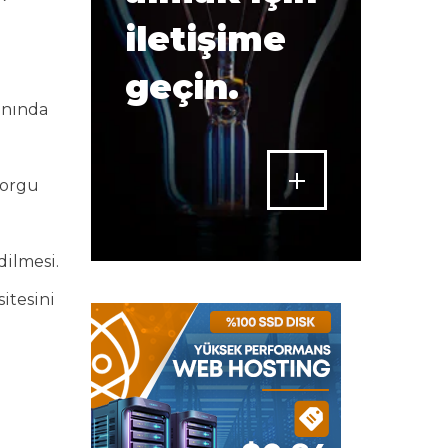
iletişime
geçin.
anında
sorgu
dilmesi.
itesini