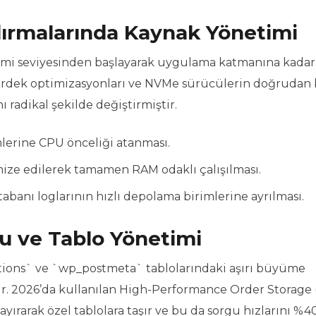
ırmalarında Kaynak Yönetimi
temi seviyesinden başlayarak uygulama katmanına kadar
ekirdek optimizasyonları ve NVMe sürücülerin doğrudan 
nı radikal şekilde değiştirmiştir.
mlerine CPU önceliği atanması.
ize edilerek tamamen RAM odaklı çalışılması.
anı loglarının hızlı depolama birimlerine ayrılması.
u ve Tablo Yönetimi
ions` ve `wp_postmeta` tablolarındaki aşırı büyüme
ir. 2026’da kullanılan High-Performance Order Storage
 ayırarak özel tablolara taşır ve bu da sorgu hızlarını %4