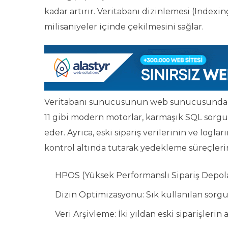
kadar artırır. Veritabanı dizinlemesi (Indexi
milisaniyeler içinde çekilmesini sağlar.
Veritabanı sunucusunun web sunucusundan fi
11 gibi modern motorlar, karmaşık SQL sorgul
eder. Ayrıca, eski sipariş verilerinin ve logl
kontrol altında tutarak yedekleme süreçlerini
HPOS (Yüksek Performanslı Sipariş Depolam
Dizin Optimizasyonu: Sık kullanılan sorgul
Veri Arşivleme: İki yıldan eski siparişleri