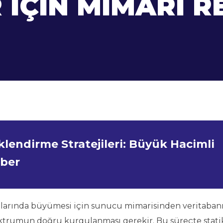
İÇIN MIMARI R
ndirme Stratejileri: Büyük Hacimli
hber
arında büyümesi için sunucu mimarisinden veritaban
ktrumun doğru kurgulanması gerekir. Bu süreçte stati