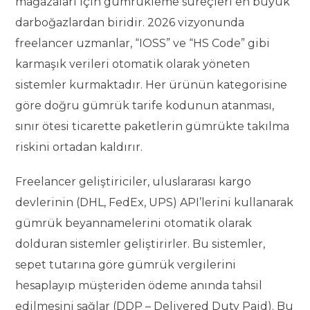
mağazaları için gümrükleme süreçleri en büyük
darboğazlardan biridir. 2026 vizyonunda
freelancer uzmanlar, “IOSS” ve “HS Code” gibi
karmaşık verileri otomatik olarak yöneten
sistemler kurmaktadır. Her ürünün kategorisine
göre doğru gümrük tarife kodunun atanması,
sınır ötesi ticarette paketlerin gümrükte takılma
riskini ortadan kaldırır.
Freelancer geliştiriciler, uluslararası kargo
devlerinin (DHL, FedEx, UPS) API’lerini kullanarak
gümrük beyannamelerini otomatik olarak
dolduran sistemler geliştirirler. Bu sistemler,
sepet tutarına göre gümrük vergilerini
hesaplayıp müşteriden ödeme anında tahsil
edilmesini sağlar (DDP – Delivered Duty Paid). Bu