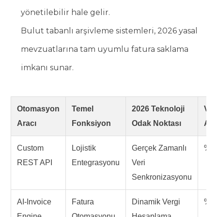
yönetilebilir hale gelir.
Bulut tabanlı arşivleme sistemleri, 2026 yasal
mevzuatlarına tam uyumlu fatura saklama
imkanı sunar.
Otomasyon
Temel
2026 Teknoloji
Ver
Aracı
Fonksiyon
Odak Noktası
Art
Custom
Lojistik
Gerçek Zamanlı
%9
REST API
Entegrasyonu
Veri
Senkronizasyonu
AI-Invoice
Fatura
Dinamik Vergi
%8
Engine
Otomasyonu
Hesaplama