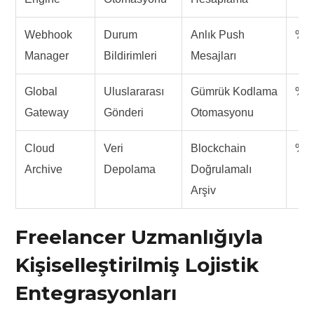
Webhook
Durum
Anlık Push
%9
Manager
Bildirimleri
Mesajları
Global
Uluslararası
Gümrük Kodlama
%8
Gateway
Gönderi
Otomasyonu
Cloud
Veri
Blockchain
%9
Archive
Depolama
Doğrulamalı
Arşiv
Freelancer Uzmanlığıyla
Kişiselleştirilmiş Lojistik
Entegrasyonları