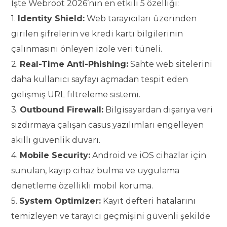
İşte Webroot 2026’nın en etkili 5 özelliği:
1.
Identity Shield:
Web tarayıcıları üzerinden
girilen şifrelerin ve kredi kartı bilgilerinin
çalınmasını önleyen izole veri tüneli.
2.
Real-Time Anti-Phishing:
Sahte web sitelerini
daha kullanıcı sayfayı açmadan tespit eden
gelişmiş URL filtreleme sistemi.
3.
Outbound Firewall:
Bilgisayardan dışarıya veri
sızdırmaya çalışan casus yazılımları engelleyen
akıllı güvenlik duvarı.
4.
Mobile Security:
Android ve iOS cihazlar için
sunulan, kayıp cihaz bulma ve uygulama
denetleme özellikli mobil koruma.
5.
System Optimizer:
Kayıt defteri hatalarını
temizleyen ve tarayıcı geçmişini güvenli şekilde