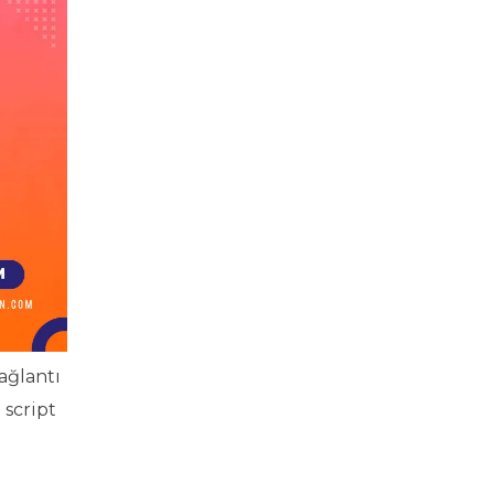
ağlantı
 script
a