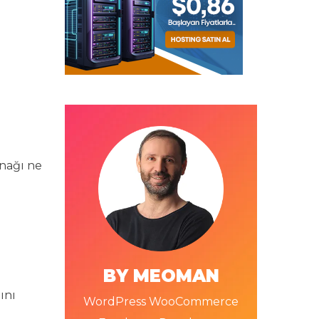
ynağı ne
BY MEOMAN
ını
WordPress WooCommerce