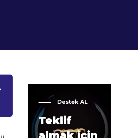
e
Destek AL
Teklif
almak için
cu