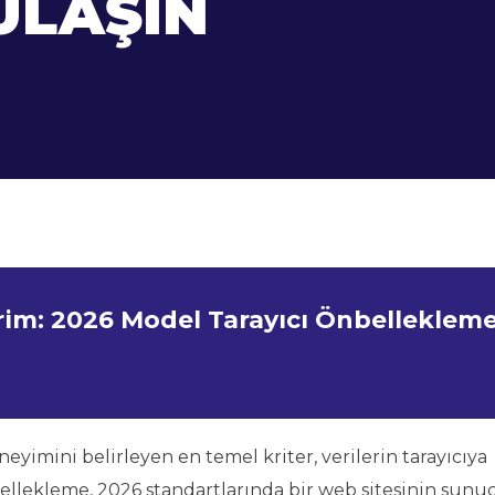
 ULAŞIN
m: 2026 Model Tarayıcı Önbelleklem
yimini belirleyen en temel kriter, verilerin tarayıcıya
önbellekleme, 2026 standartlarında bir web sitesinin sunu