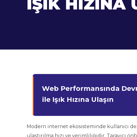
IŞIK HIZINA
Web Performansında Devri
ile Işık Hızına Ulaşın
Modern internet ekosisteminde kullanıcı dene
ulaştırılma hızı ve verimliliğidir. Tarayıcı 