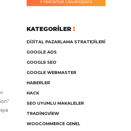
Freelance Developers
KATEGORILER
DIJITAL PAZARLAMA STRATEJILERI
GOOGLE ADS
GOOGLE SEO
GOOGLE WEBMASTER
HABERLER
r.
HACK
ion”
SEO UYUMLU MAKALELER
osya
TRADINGVIEW
WOOCOMMERCE GENEL