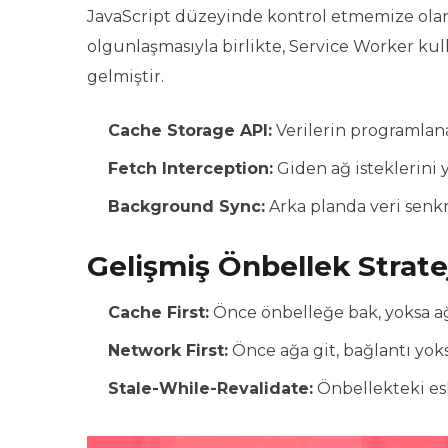
JavaScript düzeyinde kontrol etmemize olan
olgunlaşmasıyla birlikte, Service Worker ku
gelmiştir.
Cache Storage API:
Verilerin programlanab
Fetch Interception:
Giden ağ isteklerini 
Background Sync:
Arka planda veri senkr
Gelişmiş Önbellek Stratej
Cache First:
Önce önbelleğe bak, yoksa ağa 
Network First:
Önce ağa git, bağlantı yoks
Stale-While-Revalidate:
Önbellekteki esk