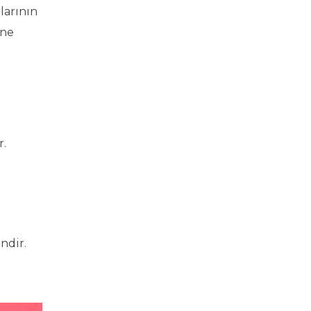
larının
ine
r.
ndir.