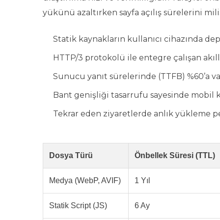
yükünü azaltırken sayfa açılış sürelerini mili
Statik kaynakların kullanıcı cihazında dep
HTTP/3 protokolü ile entegre çalışan akıll
Sunucu yanıt sürelerinde (TTFB) %60’a var
Bant genişliği tasarrufu sayesinde mobil 
Tekrar eden ziyaretlerde anlık yükleme per
Dosya Türü
Önbellek Süresi (TTL)
Medya (WebP, AVIF)
1 Yıl
Statik Script (JS)
6 Ay