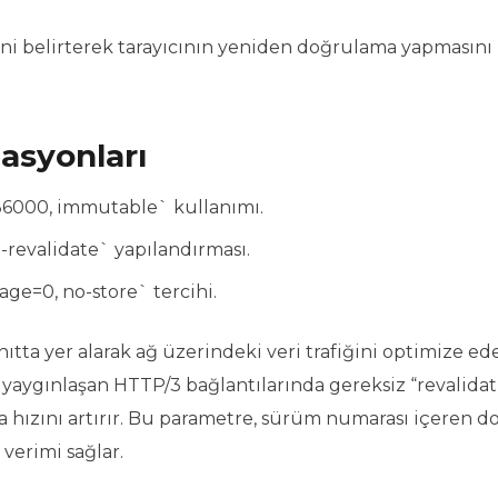
i belirterek tarayıcının yeniden doğrulama yapmasını
asyonları
536000, immutable` kullanımı.
-revalidate` yapılandırması.
-age=0, no-store` tercihi.
ıtta yer alarak ağ üzerindeki veri trafiğini optimize ede
yaygınlaşan HTTP/3 bağlantılarında gereksiz “revalidat
ma hızını artırır. Bu parametre, sürüm numarası içeren d
 verimi sağlar.