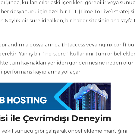
dığında, kullanıcılar eski içerikleri görebilir veya sunu
er dosya türü için özel bir TTL (Time To Live) stratejisi
n 6 aylık bir süre idealken, bir haber sitesinin ana sayfa
pılandırma dosyalarında (.htaccess veya nginx.conf) bu
gerekir. Yanlış bir `no-store` kullanımı, tüm önbellekl
tekte tüm kaynakları yeniden göndermesine neden olur
di performans kayıplarına yol açar.
si ile Çevrimdışı Deneyim
bir vekil sunucu gibi çalışarak önbellekleme mantığını