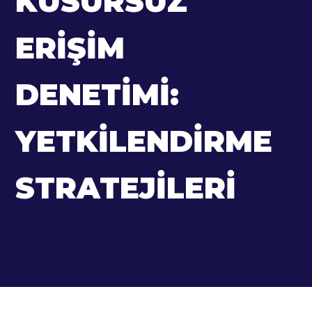
KUSURSUZ
ERIŞIM
DENETIMI:
YETKILENDIRME
STRATEJILERI