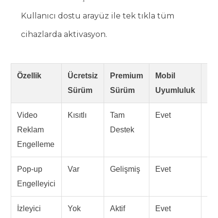
Kullanıcı dostu arayüz ile tek tıkla tüm
cihazlarda aktivasyon.
Özellik
Ücretsiz
Premium
Mobil
Ve
Sürüm
Sürüm
Uyumluluk
Ta
Video
Kısıtlı
Tam
Evet
Yü
Reklam
Destek
Engelleme
Pop-up
Var
Gelişmiş
Evet
Or
Engelleyici
İzleyici
Yok
Aktif
Evet
Ço