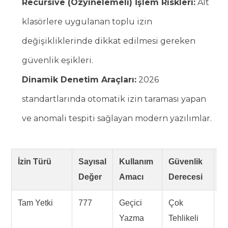
Recursive (Özyinelemeli) İşlem Riskleri:
Alt
klasörlere uygulanan toplu izin
değişikliklerinde dikkat edilmesi gereken
güvenlik eşikleri.
Dinamik Denetim Araçları:
2026
standartlarında otomatik izin taraması yapan
ve anomali tespiti sağlayan modern yazılımlar.
İzin Türü
Sayısal
Kullanım
Güvenlik
2
Değer
Amacı
Derecesi
Tam Yetki
777
Geçici
Çok
A
Yazma
Tehlikeli
K