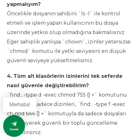
yapmalıyım?
Öncelikle dosyanın sahibini `ls -l` ile kontrol
etmeli ve işlem yapan kullanıcının bu dosya
üzerinde yetkisi olup olmadığına bakmalısınız.
Eğer sahiplik yanlışsa `chown`, izinler yetersizse
`chmod` komutu ile yetki seviyesini en düşük
güvenli seviyeye yükseltmelisiniz.
4. Tüm alt klasörlerin izinlerini tek seferde
nasıl güvenle değiştirebilirim?
`find . -type d -exec chmod 755 {} +` komutunu
kullanarak sadece dizinleri, `find . -type f -exec
Merhaba!
chmod 644 {} +` komutuyla da sadece dosyaları
hedefleyerek güvenli bir toplu güncelleme
Destek
yapabilirsiniz.