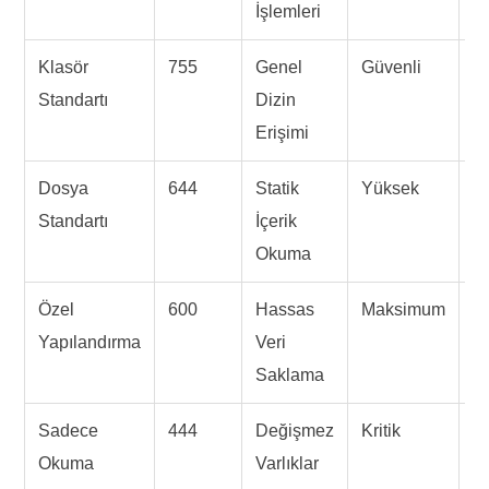
İşlemleri
Klasör
755
Genel
Güvenli
Di
Standartı
Dizin
V
Erişimi
Dosya
644
Statik
Yüksek
P
Standartı
İçerik
D
Okuma
Özel
600
Hassas
Maksimum
C
Yapılandırma
Veri
A
Saklama
D
Sadece
444
Değişmez
Kritik
S
Okuma
Varlıklar
Ç