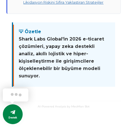
Likidasyon Riskini Sifira Yaklastiran Stratejiler
💡 Özetle
Shark Labs Global'in 2026 e-ticaret
çözümleri, yapay zeka destekli
analiz, akıllı lojistik ve hiper-
kişiselleştirme ile girişimcilere
ölçeklenebilir bir büyüme modeli
sunuyor.
AI-Powered Analysis by MeoMan Bot
Destek