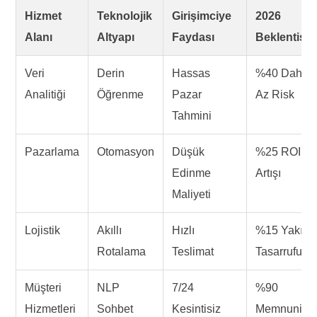
Hizmet
Teknolojik
Girişimciye
2026
Alanı
Altyapı
Faydası
Beklentisi
Veri
Derin
Hassas
%40 Daha
Analitiği
Öğrenme
Pazar
Az Risk
Tahmini
Pazarlama
Otomasyon
Düşük
%25 ROI
Edinme
Artışı
Maliyeti
Lojistik
Akıllı
Hızlı
%15 Yakıt
Rotalama
Teslimat
Tasarrufu
Müşteri
NLP
7/24
%90
Hizmetleri
Sohbet
Kesintisiz
Memnuniye