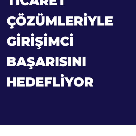
TICARET
ÇÖZÜMLERIYLE
GIRIŞIMCI
BAŞARISINI
HEDEFLIYOR