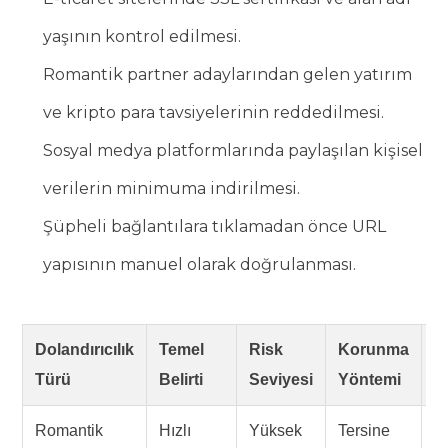
yaşının kontrol edilmesi.
Romantik partner adaylarından gelen yatırım
ve kripto para tavsiyelerinin reddedilmesi.
Sosyal medya platformlarında paylaşılan kişisel
verilerin minimuma indirilmesi.
Şüpheli bağlantılara tıklamadan önce URL
yapısının manuel olarak doğrulanması.
Dolandırıcılık
Temel
Risk
Korunma
2
Türü
Belirti
Seviyesi
Yöntemi
T
Romantik
Hızlı
Yüksek
Tersine
D