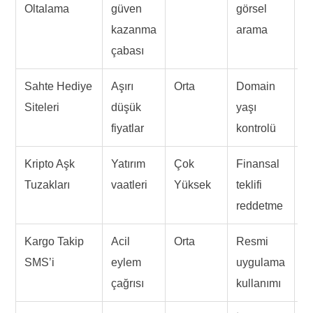
Oltalama
güven
görsel
se
kazanma
arama
a
çabası
Sahte Hediye
Aşırı
Orta
Domain
K
Siteleri
düşük
yaşı
ö
fiyatlar
kontrolü
z
Kripto Aşk
Yatırım
Çok
Finansal
AI
Tuzakları
vaatleri
Yüksek
teklifi
p
reddetme
ta
Kargo Takip
Acil
Orta
Resmi
S
SMS’i
eylem
uygulama
a
çağrısı
kullanımı