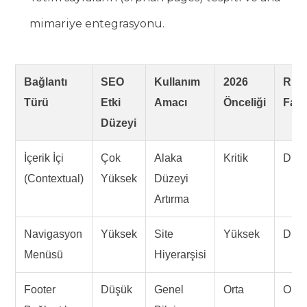
mimariye entegrasyonu.
Bağlantı
SEO
Kullanım
2026
Risk
Türü
Etki
Amacı
Önceliği
Fakt
Düzeyi
İçerik İçi
Çok
Alaka
Kritik
Düş
(Contextual)
Yüksek
Düzeyi
Artırma
Navigasyon
Yüksek
Site
Yüksek
Düş
Menüsü
Hiyerarşisi
Footer
Düşük
Genel
Orta
Orta