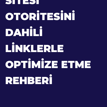
SITESI
OTORITESINI
DAHILI
LINKLERLE
OPTIMIZE ETME
REHBERI