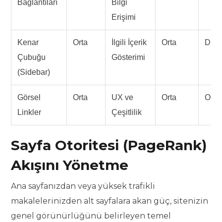
Bağlantıları
Bilgi
Erişimi
Kenar
Orta
İlgili İçerik
Orta
Düş
Çubuğu
Gösterimi
(Sidebar)
Görsel
Orta
UX ve
Orta
Orta
Linkler
Çeşitlilik
Sayfa Otoritesi (PageRank)
Akışını Yönetme
Ana sayfanızdan veya yüksek trafikli
makalelerinizden alt sayfalara akan güç, sitenizin
genel görünürlüğünü belirleyen temel