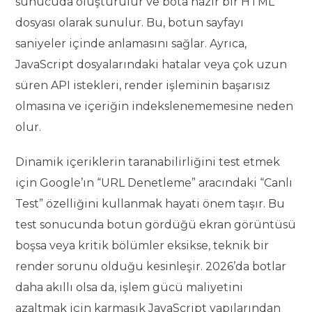
sunucuda oluşturulur ve bota hazır bir HTML
dosyası olarak sunulur. Bu, botun sayfayı
saniyeler içinde anlamasını sağlar. Ayrıca,
JavaScript dosyalarındaki hatalar veya çok uzun
süren API istekleri, render işleminin başarısız
olmasına ve içeriğin indekslenememesine neden
olur.
Dinamik içeriklerin taranabilirliğini test etmek
için Google’ın “URL Denetleme” aracındaki “Canlı
Test” özelliğini kullanmak hayati önem taşır. Bu
test sonucunda botun gördüğü ekran görüntüsü
boşsa veya kritik bölümler eksikse, teknik bir
render sorunu olduğu kesinleşir. 2026’da botlar
daha akıllı olsa da, işlem gücü maliyetini
azaltmak için karmaşık JavaScript yapılarından