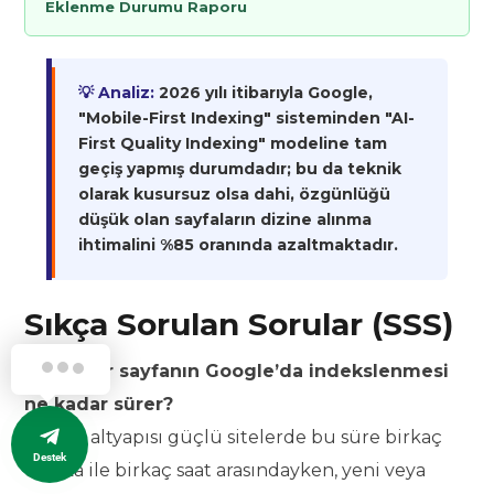
Eklenme Durumu Raporu
💡 Analiz:
2026 yılı itibarıyla Google,
"Mobile-First Indexing" sisteminden "AI-
First Quality Indexing" modeline tam
geçiş yapmış durumdadır; bu da teknik
olarak kusursuz olsa dahi, özgünlüğü
düşük olan sayfaların dizine alınma
ihtimalini %85 oranında azaltmaktadır.
Sıkça Sorulan Sorular (SSS)
1. Yeni bir sayfanın Google’da indekslenmesi
ne kadar sürer?
Teknik altyapısı güçlü sitelerde bu süre birkaç
Destek
dakika ile birkaç saat arasındayken, yeni veya