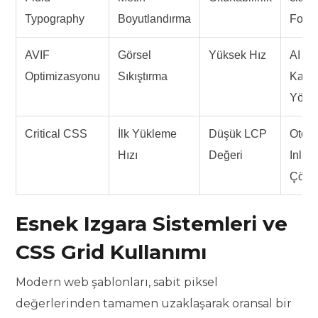
Typography
Boyutlandırma
Fonk
AVIF
Görsel
Yüksek Hız
AI De
Optimizasyonu
Sıkıştırma
Kayı
Yönet
Critical CSS
İlk Yükleme
Düşük LCP
Otoma
Hızı
Değeri
Inline
Çözü
Esnek Izgara Sistemleri ve
CSS Grid Kullanımı
Modern web şablonları, sabit piksel
değerlerinden tamamen uzaklaşarak oransal bir