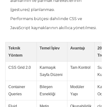
alanlarının ve parmak hareketlerinin
(gestures) planlanması.
Performans bütçesi dahilinde CSS ve
JavaScript kaynaklarının akıllıca yönetilmesi.
Teknik
Temel İşlev
Avantajı
2026
Yöntem
Tren
CSS Grid 2.0
Karmaşık
Tam Kontrol
Subg
Sayfa Düzeni
Kulla
Container
Bileşen
Modüler
Kapsa
Queries
Esnekliği
Yapı
Odakl
Fluid
Metin
Okunabilirlik
clamp