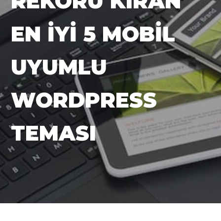
REKORU KIRAN
EN İYI 5 MOBIL
UYUMLU
WORDPRESS
TEMASI