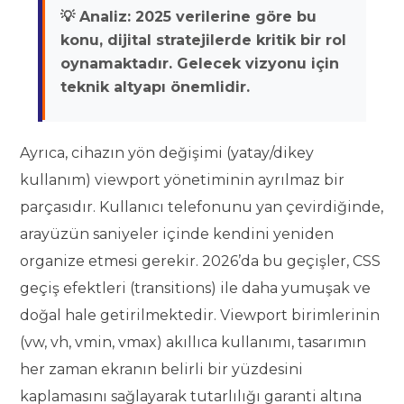
💡 Analiz:
2025 verilerine göre bu
konu, dijital stratejilerde kritik bir rol
oynamaktadır. Gelecek vizyonu için
teknik altyapı önemlidir.
Ayrıca, cihazın yön değişimi (yatay/dikey
kullanım) viewport yönetiminin ayrılmaz bir
parçasıdır. Kullanıcı telefonunu yan çevirdiğinde,
arayüzün saniyeler içinde kendini yeniden
organize etmesi gerekir. 2026’da bu geçişler, CSS
geçiş efektleri (transitions) ile daha yumuşak ve
doğal hale getirilmektedir. Viewport birimlerinin
(vw, vh, vmin, vmax) akıllıca kullanımı, tasarımın
her zaman ekranın belirli bir yüzdesini
kaplamasını sağlayarak tutarlılığı garanti altına