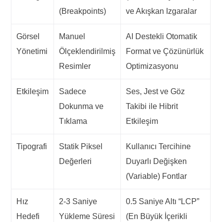
(Breakpoints)
ve Akışkan Izgaralar
Görsel
Manuel
AI Destekli Otomatik
Yönetimi
Ölçeklendirilmiş
Format ve Çözünürlük
Resimler
Optimizasyonu
Etkileşim
Sadece
Ses, Jest ve Göz
Dokunma ve
Takibi ile Hibrit
Tıklama
Etkileşim
Tipografi
Statik Piksel
Kullanıcı Tercihine
Değerleri
Duyarlı Değişken
(Variable) Fontlar
Hız
2-3 Saniye
0.5 Saniye Altı “LCP”
Hedefi
Yükleme Süresi
(En Büyük İçerikli