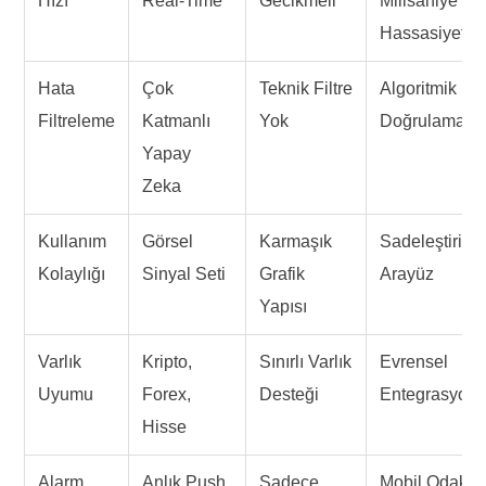
Hızı
Real-Time
Gecikmeli
Milisaniye
Hassasiyeti
Hata
Çok
Teknik Filtre
Algoritmik
Filtreleme
Katmanlı
Yok
Doğrulama
Yapay
Zeka
Kullanım
Görsel
Karmaşık
Sadeleştirilm
Kolaylığı
Sinyal Seti
Grafik
Arayüz
Yapısı
Varlık
Kripto,
Sınırlı Varlık
Evrensel
Uyumu
Forex,
Desteği
Entegrasyon
Hisse
Alarm
Anlık Push
Sadece
Mobil Odaklı