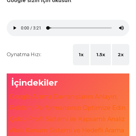
Google sizin için okusun
.
Oynatma Hızı:
1x
1.5x
2x
İçindekiler
Google Arama Davranışlarını Anlayın,
Reklam Performansınızı Optimize Edin
Çoklu Profil Sistemi ile Kapsamlı Analiz
Akıllı Konum Sistemi ve Hedefli Arama