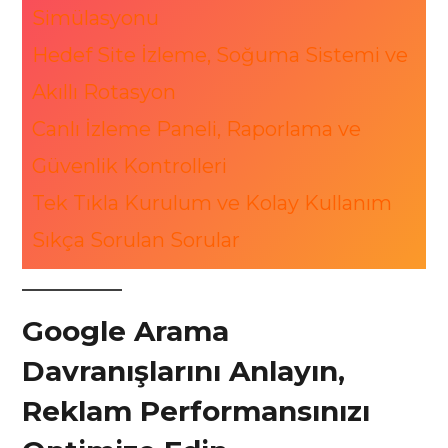
Simülasyonu
Hedef Site İzleme, Soğuma Sistemi ve
Akıllı Rotasyon
Canlı İzleme Paneli, Raporlama ve
Güvenlik Kontrolleri
Tek Tıkla Kurulum ve Kolay Kullanım
Sıkça Sorulan Sorular
Google Arama
Davranışlarını Anlayın,
Reklam Performansınızı