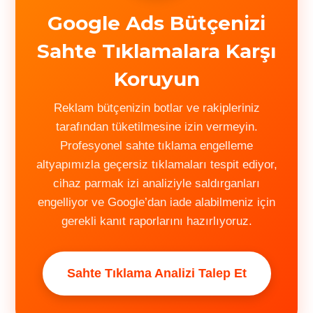
Google Ads Bütçenizi
Sahte Tıklamalara Karşı
Koruyun
Reklam bütçenizin botlar ve rakipleriniz
tarafından tüketilmesine izin vermeyin.
Profesyonel sahte tıklama engelleme
altyapımızla geçersiz tıklamaları tespit ediyor,
cihaz parmak izi analiziyle saldırganları
engelliyor ve Google’dan iade alabilmeniz için
gerekli kanıt raporlarını hazırlıyoruz.
Sahte Tıklama Analizi Talep Et