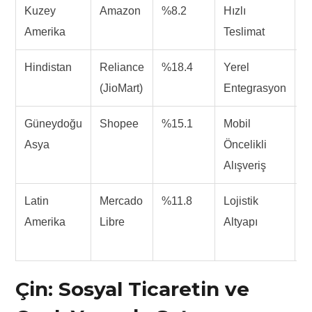
Kuzey
Amazon
%8.2
Hızlı
O
Amerika
Teslimat
A
Hindistan
Reliance
%18.4
Yerel
U
(JioMart)
Entegrasyon
S
Güneydoğu
Shopee
%15.1
Mobil
O
Asya
Öncelikli
D
Alışveriş
Latin
Mercado
%11.8
Lojistik
F
Amerika
Libre
Altyapı
K
Ç
Çin: Sosyal Ticaretin ve