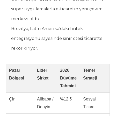
süper uygulamalarla e-ticaretin yeni çekim
merkezi oldu.
Brezilya, Latin Amerika’daki fintek
entegrasyonu sayesinde sınır ötesi ticarette
rekor kırıyor.
Pazar
Lider
2026
Temel
T
Bölgesi
Şirket
Büyüme
Strateji
O
Tahmini
Çin
Alibaba /
%12.5
Sosyal
C
Douyin
Ticaret
A