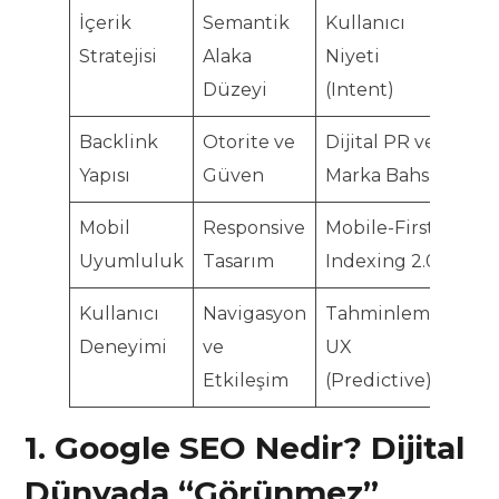
İçerik
Semantik
Kullanıcı
Yü
Stratejisi
Alaka
Niyeti
Düzeyi
(Intent)
Backlink
Otorite ve
Dijital PR ve
Yü
Yapısı
Güven
Marka Bahsi
Mobil
Responsive
Mobile-First
Kri
Uyumluluk
Tasarım
Indexing 2.0
Kullanıcı
Navigasyon
Tahminlemeli
Or
Deneyimi
ve
UX
Etkileşim
(Predictive)
1. Google SEO Nedir? Dijital
Dünyada “Görünmez”