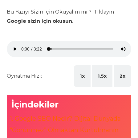
Bu Yazıyı Sizin için Okuyalım mı ? Tıklayın
Google sizin için okusun
.
Oynatma Hızı:
1x
1.5x
2x
İçindekiler
1. Google SEO Nedir? Dijital Dünyada
“Görünmez” Olmaktan Kurtulmanın