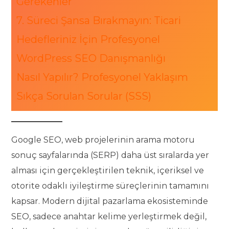
Gerekenler
7. Süreci Şansa Bırakmayın: Ticari
Hedefleriniz İçin Profesyonel
WordPress SEO Danışmanlığı
Nasıl Yapılır? Profesyonel Yaklaşım
Sıkça Sorulan Sorular (SSS)
Google SEO, web projelerinin arama motoru
sonuç sayfalarında (SERP) daha üst sıralarda yer
alması için gerçekleştirilen teknik, içeriksel ve
otorite odaklı iyileştirme süreçlerinin tamamını
kapsar. Modern dijital pazarlama ekosisteminde
SEO, sadece anahtar kelime yerleştirmek değil,