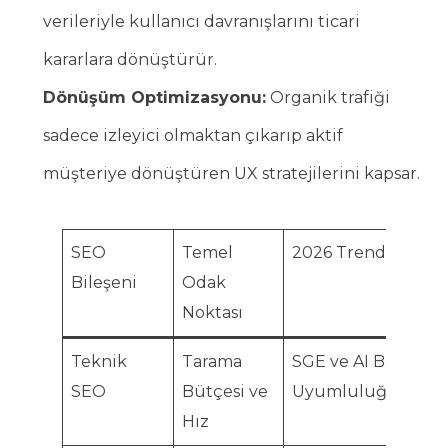
verileriyle kullanıcı davranışlarını ticari
kararlara dönüştürür.
Dönüşüm Optimizasyonu:
Organik trafiği
sadece izleyici olmaktan çıkarıp aktif
müşteriye dönüştüren UX stratejilerini kapsar.
SEO
Temel
2026 Trendi
Et
Bileşeni
Odak
Noktası
Teknik
Tarama
SGE ve AI Bot
Kri
SEO
Bütçesi ve
Uyumluluğu
Hız