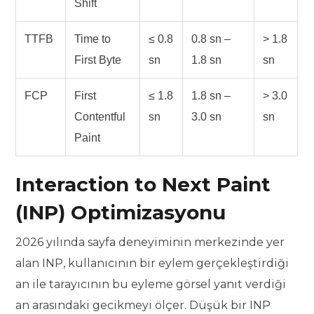
Shift
TTFB
Time to
≤ 0.8
0.8 sn –
> 1.8
First Byte
sn
1.8 sn
sn
FCP
First
≤ 1.8
1.8 sn –
> 3.0
Contentful
sn
3.0 sn
sn
Paint
Interaction to Next Paint
(INP) Optimizasyonu
2026 yılında sayfa deneyiminin merkezinde yer
alan INP, kullanıcının bir eylem gerçekleştirdiği
an ile tarayıcının bu eyleme görsel yanıt verdiği
an arasındaki gecikmeyi ölçer. Düşük bir INP