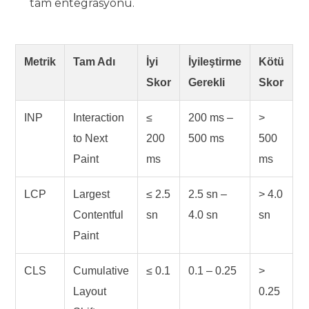
tam entegrasyonu.
Metrik
Tam Adı
İyi
İyileştirme
Kötü
Skor
Gerekli
Skor
INP
Interaction
≤
200 ms –
>
to Next
200
500 ms
500
Paint
ms
ms
LCP
Largest
≤ 2.5
2.5 sn –
> 4.0
Contentful
sn
4.0 sn
sn
Paint
CLS
Cumulative
≤ 0.1
0.1 – 0.25
>
Layout
0.25