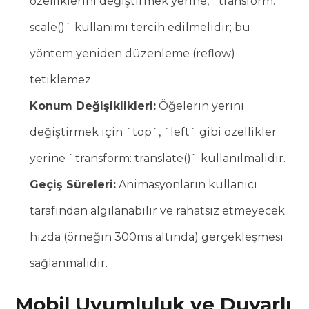
özelliklerini değiştirmek yerine, `transform:
scale()` kullanımı tercih edilmelidir; bu
yöntem yeniden düzenleme (reflow)
tetiklemez.
Konum Değişiklikleri:
Öğelerin yerini
değiştirmek için `top`, `left` gibi özellikler
yerine `transform: translate()` kullanılmalıdır.
Geçiş Süreleri:
Animasyonların kullanıcı
tarafından algılanabilir ve rahatsız etmeyecek
hızda (örneğin 300ms altında) gerçekleşmesi
sağlanmalıdır.
Mobil Uyumluluk ve Duyarlı