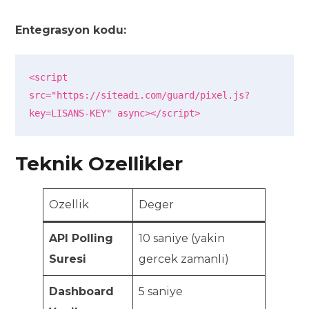
Entegrasyon kodu:
<script 
src="https://siteadı.com/guard/pixel.js?
key=LISANS-KEY" async></script>
Teknik Ozellikler
Ozellik
Deger
API Polling
10 saniye (yakin
Suresi
gercek zamanli)
Dashboard
5 saniye