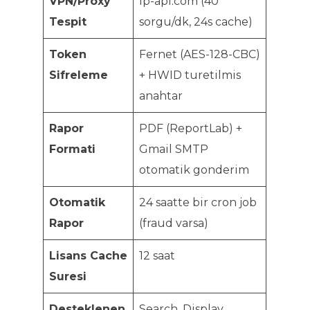
VPN/Proxy
ip-api.com (40
Tespit
sorgu/dk, 24s cache)
Token
Fernet (AES-128-CBC)
Sifreleme
+ HWID turetilmis
anahtar
Rapor
PDF (ReportLab) +
Formati
Gmail SMTP
otomatik gonderim
Otomatik
24 saatte bir cron job
Rapor
(fraud varsa)
Lisans Cache
12 saat
Suresi
Desteklenen
Search, Display,