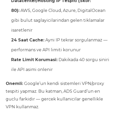
Datacenter/Hosting IP Tespiti (Skor:
80):
AWS, Google Cloud, Azure, DigitalOcean
gibi bulut saglayicilarindan gelen tiklamalar
isaretlenir
24 Saat Cache:
Ayni IP tekrar sorgulanmaz —
performans ve API limiti korunur
Rate Limit Korumasi:
Dakikada 40 sorgu siniri
ile API asimi onlenir
Onemli:
Google’un kendi sistemleri VPN/proxy
tespiti yapmaz. Bu katman, ADS Guard’un en
guclu farkidir — gercek kullanicilar genellikle
VPN kullanmaz.