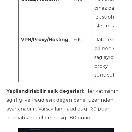
cihaz parmak
izi, supheli
isletim sistemi
VPN/Proxy/Hosting
%10
Datacenter IP,
bilinen VPN
saglayicilari,
proxy
sunuculari
Yapilandiriabilir esik degerleri:
Her katmanin
agirligi ve fraud esik degeri panel uzerinden
ayarlanabilir. Varsayilan fraud esigi: 60 puan,
otomatik engelleme esigi: 80 puan.