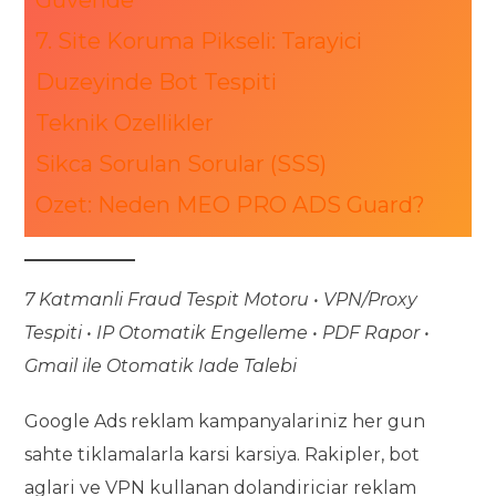
Guvende
7. Site Koruma Pikseli: Tarayici
Duzeyinde Bot Tespiti
Teknik Ozellikler
Sikca Sorulan Sorular (SSS)
Ozet: Neden MEO PRO ADS Guard?
7 Katmanli Fraud Tespit Motoru • VPN/Proxy
Tespiti • IP Otomatik Engelleme • PDF Rapor •
Gmail ile Otomatik Iade Talebi
Google Ads reklam kampanyalariniz her gun
sahte tiklamalarla karsi karsiya. Rakipler, bot
aglari ve VPN kullanan dolandiriciar reklam