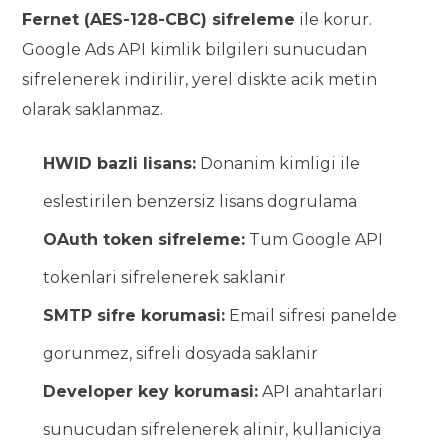
Fernet (AES-128-CBC) sifreleme
ile korur.
Google Ads API kimlik bilgileri sunucudan
sifrelenerek indirilir, yerel diskte acik metin
olarak saklanmaz.
HWID bazli lisans:
Donanim kimligi ile
eslestirilen benzersiz lisans dogrulama
OAuth token sifreleme:
Tum Google API
tokenlari sifrelenerek saklanir
SMTP sifre korumasi:
Email sifresi panelde
gorunmez, sifreli dosyada saklanir
Developer key korumasi:
API anahtarlari
sunucudan sifrelenerek alinir, kullaniciya