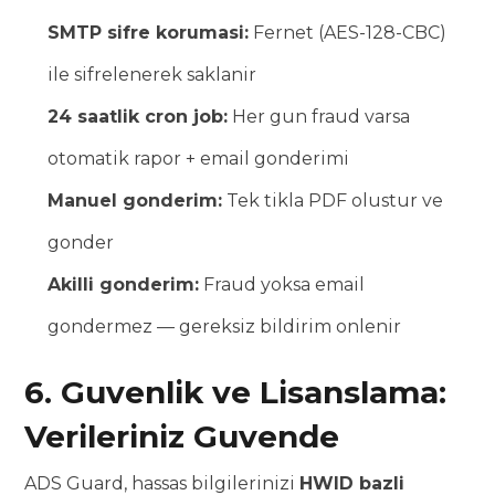
SMTP sifre korumasi:
Fernet (AES-128-CBC)
ile sifrelenerek saklanir
24 saatlik cron job:
Her gun fraud varsa
otomatik rapor + email gonderimi
Manuel gonderim:
Tek tikla PDF olustur ve
gonder
Akilli gonderim:
Fraud yoksa email
gondermez — gereksiz bildirim onlenir
6. Guvenlik ve Lisanslama:
Verileriniz Guvende
ADS Guard, hassas bilgilerinizi
HWID bazli