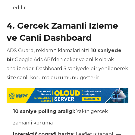
edilir
4. Gercek Zamanli Izleme
ve Canli Dashboard
ADS Guard, reklam tiklamalarinizi
10 saniyede
bir
Google Ads API’den ceker ve anlik olarak
analiz eder. Dashboard 5 saniyede bir yenilenerek
size canli koruma durumunu gosterir.
10 saniye polling araligi:
Yakin gercek
zamanli koruma
Interaktif cografi harita:
Leaflet.js tabanli —