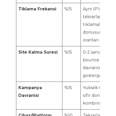
Tiklama Frekansi
%15
Ayni IP’den
tekrarlayan
tiklamalar, sifir
donusum
oranlari
Site Kalma Suresi
%15
0-2 saniye
bounce — bot
davranisi
gostergesi
Kampanya
%15
Yuksek CTR +
Davranisi
sifir donusum
kombinasyonu
Cihaz/Platform
%10
Tekrarlayan