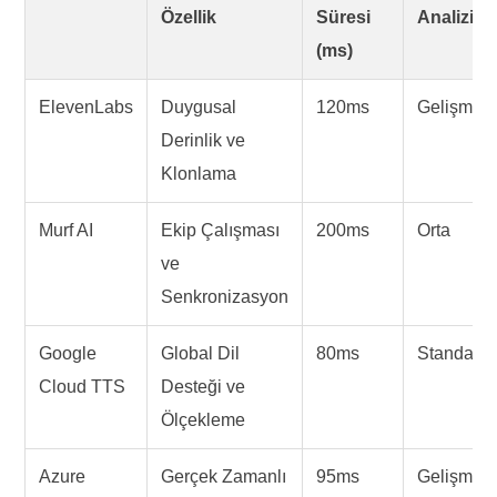
Özellik
Süresi
Analizi
(ms)
ElevenLabs
Duygusal
120ms
Gelişmiş
Derinlik ve
Klonlama
Murf AI
Ekip Çalışması
200ms
Orta
ve
Senkronizasyon
Google
Global Dil
80ms
Standart
Cloud TTS
Desteği ve
Ölçekleme
Azure
Gerçek Zamanlı
95ms
Gelişmiş