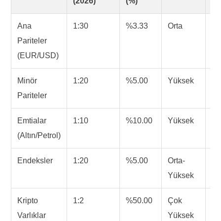
(2026)
(%)
Se
Ana
1:30
%3.33
Orta
%
Pariteler
(EUR/USD)
Minör
1:20
%5.00
Yüksek
%
Pariteler
Emtialar
1:10
%10.00
Yüksek
%
(Altın/Petrol)
Endeksler
1:20
%5.00
Orta-
%
Yüksek
Kripto
1:2
%50.00
Çok
%
Varlıklar
Yüksek