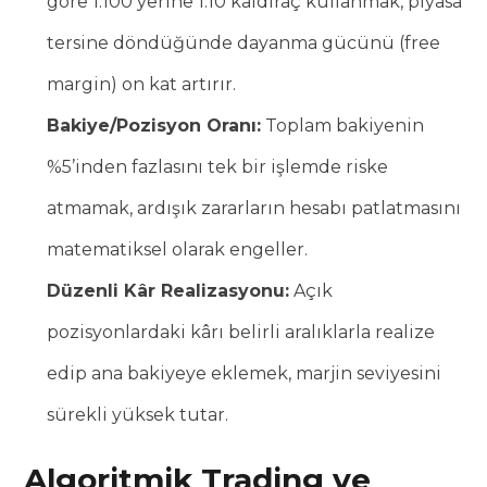
göre 1:100 yerine 1:10 kaldıraç kullanmak, piyasa
tersine döndüğünde dayanma gücünü (free
margin) on kat artırır.
Bakiye/Pozisyon Oranı:
Toplam bakiyenin
%5’inden fazlasını tek bir işlemde riske
atmamak, ardışık zararların hesabı patlatmasını
matematiksel olarak engeller.
Düzenli Kâr Realizasyonu:
Açık
pozisyonlardaki kârı belirli aralıklarla realize
edip ana bakiyeye eklemek, marjin seviyesini
sürekli yüksek tutar.
Algoritmik Trading ve