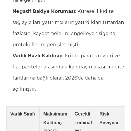
hale gelmiştir.
Negatif Bakiye Koruması:
Küresel likidite
sağlayıcıları, yatırımcıların yatırdıkları tutardan
fazlasını kaybetmelerini engelleyen sigorta
protokollerini genişletmiştir.
Varlık Bazlı Kaldıraç:
Kripto para türevleri ve
fiat pariteler arasındaki kaldıraç makası, likidite
farklarına bağlı olarak 2026’da daha da
açılmıştır.
Varlık Sınıfı
Maksimum
Gerekli
Risk
St
Kaldıraç
Teminat
Seviyesi
Ou