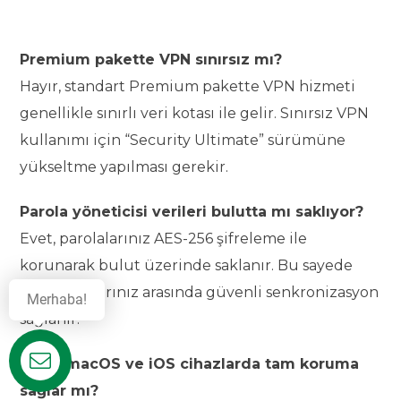
Premium pakette VPN sınırsız mı?
Hayır, standart Premium pakette VPN hizmeti
genellikle sınırlı veri kotası ile gelir. Sınırsız VPN
kullanımı için “Security Ultimate” sürümüne
yükseltme yapılması gerekir.
Parola yöneticisi verileri bulutta mı saklıyor?
Evet, parolalarınız AES-256 şifreleme ile
korunarak bulut üzerinde saklanır. Bu sayede
tüm cihazlarınız arasında güvenli senkronizasyon
Merhaba!
sağlanır.
ESET, macOS ve iOS cihazlarda tam koruma
Destek
sağlar mı?