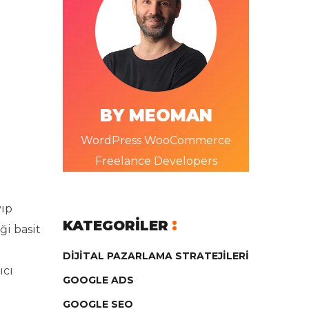
BY MEOMAN
WordPress WooCommerce
Freelance Developers
yıp
KATEGORILER
ği basit
DIJITAL PAZARLAMA STRATEJILERI
ıcı
GOOGLE ADS
GOOGLE SEO