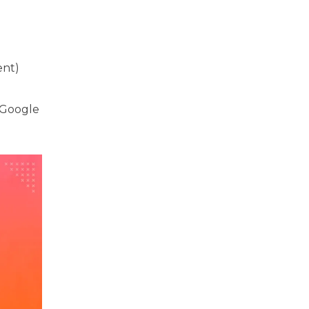
ent)
 Google