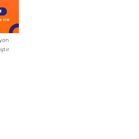
syon
ştır.