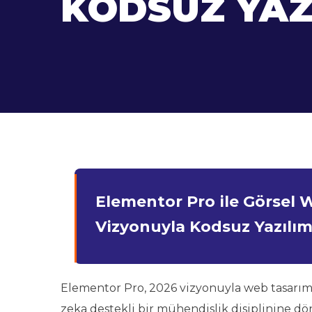
KODSUZ YAZ
Elementor Pro ile Görsel 
Vizyonuyla Kodsuz Yazılım
Elementor Pro, 2026 vizyonuyla web tasarımı
zeka destekli bir mühendislik disiplinine d