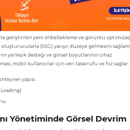
la geliştirilen yeni önbellekleme ve görüntü optimiza
te oluşturucularla (SSG) yarışır düzeye gelmesini sağlamı
ın yerleşik desteği ve görsel boyutlarının cihaz
ı, mobil kullanıcılar için veri tasarrufu ve hız sağlar.
teyner yapısı.
 Loading).
nu.
anı Yönetiminde Görsel Devrim