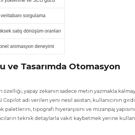
ızlı yüklenme ve SEO gücü
veritabanı sorgulama
ksek satış dönüşüm oranları
onel animasyon deneyimi
nu ve Tasarımda Otomasyon
n özelliği, yapay zekanın sadece metin yazmakla kalma
 Copilot adı verilen yeni nesil asistan, kullanıcının girdi
aletlerini, tipografi hiyerarşisini ve mizanpaj yapısını
ıların teknik detaylarla vakit kaybetmek yerine kullan