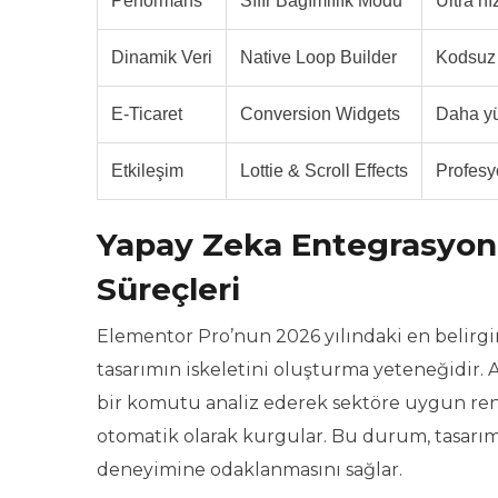
Performans
Sıfır Bağımlılık Modu
Ultra h
Dinamik Veri
Native Loop Builder
Kodsuz 
E-Ticaret
Conversion Widgets
Daha yü
Etkileşim
Lottie & Scroll Effects
Profesy
Yapay Zeka Entegrasyo
Süreçleri
Elementor Pro’nun 2026 yılındaki en belirgi
tasarımın iskeletini oluşturma yeteneğidir. AI
bir komutu analiz ederek sektöre uygun renk p
otomatik olarak kurgular. Bu durum, tasarımc
deneyimine odaklanmasını sağlar.