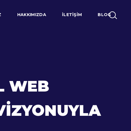
Z
HAKKIMIZDA
İLETIŞIM
BLOG
L WEB
 VIZYONUYLA