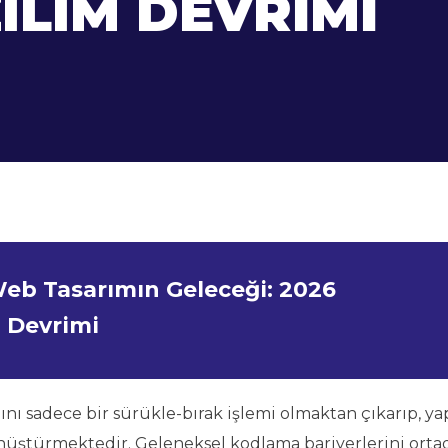
ILIM DEVRIMI
Web Tasarımın Geleceği: 2026
 Devrimi
nı sadece bir sürükle-bırak işlemi olmaktan çıkarıp, ya
önüştürmektedir. Geleneksel kodlama bariyerlerini orta