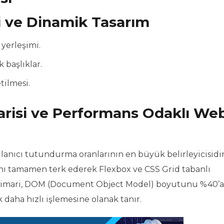
zi ve Dinamik Tasarım
 yerleşimi.
 başlıklar.
tilmesi.
risi ve Performans Odaklı We
llanıcı tutundurma oranlarının en büyük belirleyicisidir
ını tamamen terk ederek Flexbox ve CSS Grid tabanlı
 mimari, DOM (Document Object Model) boyutunu %40’a
k daha hızlı işlemesine olanak tanır.