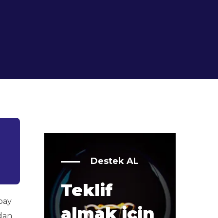
Destek AL
Teklif
pay
almak için
dan