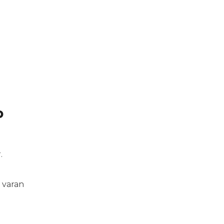
b
.
 varan